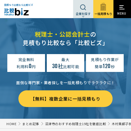
見積もり比較なら比較ビズ
MENU
一括見積もり
企業を探す
税理士・公認会計士
の
見積もり比較なら「比較ビズ」
完全無料
最大
見積もり作業が
0
30社
120
利用料
円
比較可能
簡単
秒
面倒な専門家・業者探しを一括見積もりでラクラクに！
【無料】複数企業に一括見積もり
HOME
まとめ記事
沼津市のおすすめ税理士19社を徹底比較
木村美都子