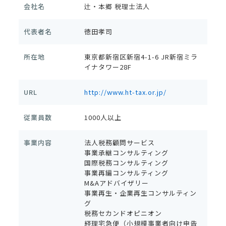
会社名
辻・本郷 税理士法人
代表者名
徳田孝司
所在地
東京都新宿区新宿4-1-6 JR新宿ミラ
イナタワー28F
URL
http://www.ht-tax.or.jp/
従業員数
1000人以上
事業内容
法人税務顧問サービス
事業承継コンサルティング
国際税務コンサルティング
事業再編コンサルティング
M&Aアドバイザリー
事業再生・企業再生コンサルティン
グ
税務セカンドオピニオン
経理宅急便（小規模事業者向け申告