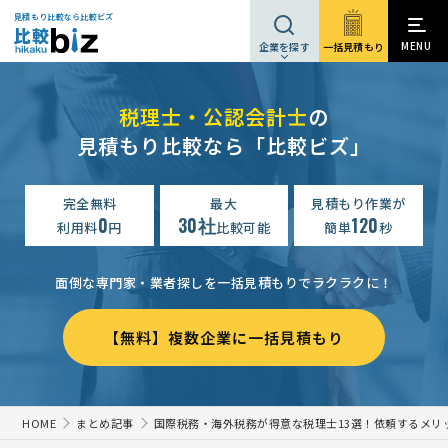
見積もり比較なら比較ビズ
MENU
一括見積もり
企業を探す
税理士・公認会計士
の
見積もり比較なら「比較ビズ」
完全無料
最大
見積もり作業が
0
30社
120
利用料
円
比較可能
簡単
秒
面倒な専門家・業者探しを一括見積もりでラクラクに！
【無料】複数企業に一括見積もり
HOME
まとめ記事
国際税務・海外税務が得意な税理士13選！依頼するメリ