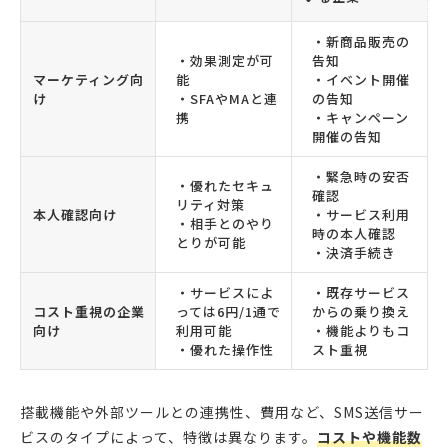
・新商品販売の
・効果測定が可
告知
マーケティング向
能
・イベント開催
け
・SFAやMAと連
の告知
携
・キャンペーン
開催の告知
・緊急時の安否
・優れたセキュ
確認
リティ対策
本人確認向け
・サービス利用
・相手とのやり
時の本人確認
とりが可能
・決済手続き
・サービスによ
・既存サービス
コスト重視の企業
っては6円/1通で
からの乗り換え
向け
利用可能
・機能よりもコ
・優れた操作性
スト重視
搭載機能や外部ツールとの連携性、費用など、SMS送信サー
ビスのタイプによって、特徴は異なります。
コストや機能数