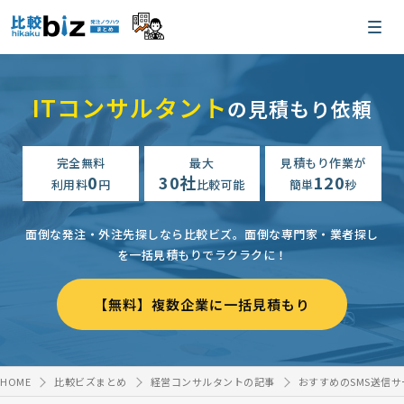
ITコンサルタント
の見積もり依頼
完全無料
最大
見積もり作業が
0
30社
120
利用料
円
比較可能
簡単
秒
面倒な発注・外注先探しなら比較ビズ。
面倒な専門家・業者探し
を一括見積もりでラクラクに！
【無料】複数企業に一括見積もり
HOME
比較ビズまとめ
経営コンサルタントの記事
おすすめのSMS送信