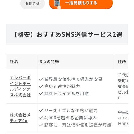
お問合せ
【格安】おすすめSMS送信サービス2選
社名
3つの特徴
住所
千代田
エンバーポ
業界最安値水準で導入が安易
楽町1-7
イントホー
高い到達性が魅力
有楽町
ルディング
ビル北館
無料トライアルを用意
ス株式会社
F
リーズナブルな価格が魅力
中央区築
株式会社メ
4,000を超える企業に導入
-17-9 
ディア4u
日東ビル
顧客に一斉送信や個別送信が可能