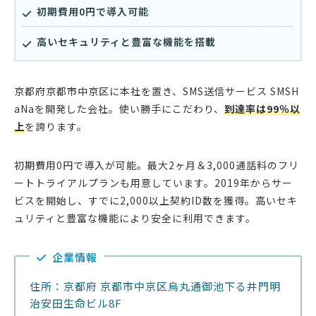
初期費用0円で導入可能
高いセキュリティと豊富な機能を搭載
京都府京都市中京区に本社を置き、SMS送信サービス SMSH
aNaを開発した会社。使い勝手にこだわり、
到達率は99％以
上
を誇ります。
初期費用0円で導入が可能。最大2ヶ月＆3,000通話料のフリ
ートトライアルプランも用意しています。2019年からサー
ビスを開始し、すでに2,000以上契約ID数を獲得。高いセキ
ュリティと豊富な機能により安全に利用できます。
企業情報
住所：京都府 京都市中京区烏丸通御池下る井門明
治安田生命ビル8F