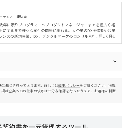
ーランス 諏訪光
0数年に渡りプログラマー〜プロダクトマネージャーまでを幅広く経
生に至るまで様々な案件の開発に携わる。大企業のDX推進者や起業
ランスの新規事業、DX、デジタルマーケのコンサルを行う。
...詳しく見る
法に基づき行っております。詳しくは
編集ポリシー
をご覧ください。掲載
。掲載企業へのお仕事の依頼は十分な確認を行ったうえで、お客様の判断
子契約書を一元管理するツール