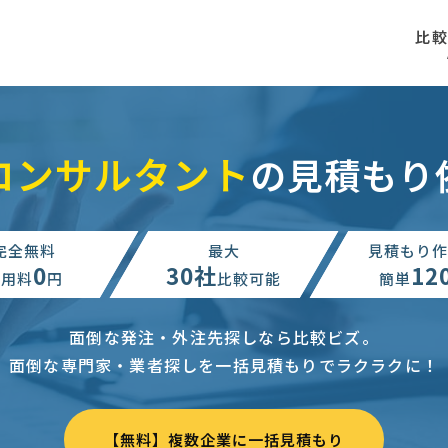
比
Tコンサルタント
の見積もり
完全無料
最大
見積もり作
0
30社
12
利用料
円
比較可能
簡単
面倒な発注・外注先探しなら比較ビズ。
面倒な専門家・業者探しを一括見積もりでラクラクに！
【無料】複数企業に一括見積もり