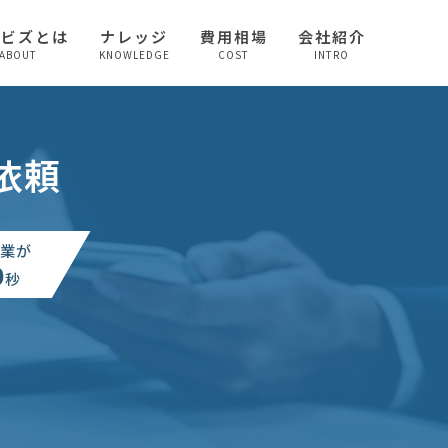
較ビズとは
ナレッジ
費用相場
会社紹介
ABOUT
KNOWLEDGE
COST
INTRO
依頼
業が
0
秒