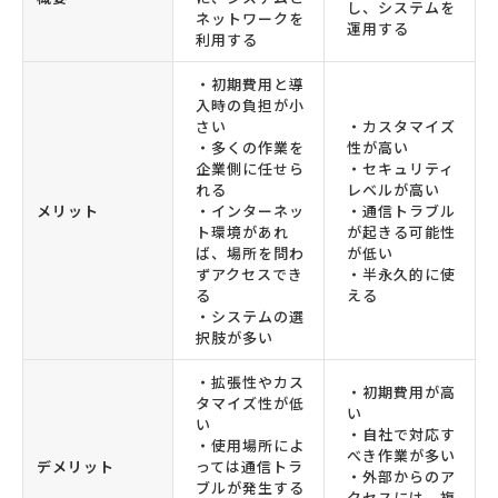
し、システムを
ネットワークを
運用する
利用する
・初期費用と導
入時の負担が小
さい
・カスタマイズ
・多くの作業を
性が高い
企業側に任せら
・セキュリティ
れる
レベルが高い
メリット
・インターネッ
・通信トラブル
ト環境があれ
が起きる可能性
ば、場所を問わ
が低い
ずアクセスでき
・半永久的に使
る
える
・システムの選
択肢が多い
・拡張性やカス
・初期費用が高
タマイズ性が低
い
い
・自社で対応す
・使用場所によ
べき作業が多い
デメリット
っては通信トラ
・外部からのア
ブルが発生する
クセスには、複