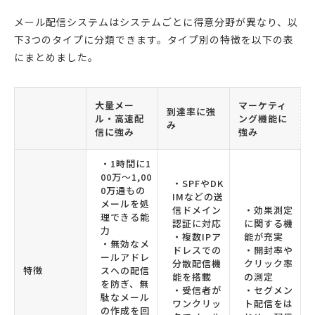
メール配信システムはシステムごとに得意分野が異なり、以
下3つのタイプに分類できます。タイプ別の特徴を以下の表
にまとめました。
大量メー
マーケティ
到達率に強
ル・高速配
ング機能に
み
信に強み
強み
・1時間に1
00万〜1,00
・SPFやDK
0万通もの
IMなどの送
メールを処
信ドメイン
・効果測定
理できる能
認証に対応
に関する機
力
・複数IPア
能が充実
・無効なメ
ドレスでの
・開封率や
ールアドレ
分散配信機
クリック率
特徴
スへの配信
能を搭載
の測定
を防ぎ、無
・受信者が
・セグメン
駄なメール
ワンクリッ
ト配信をは
の作成を回