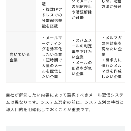
クでメール
じめ、配信
避
の配信停止
方法が多彩
・複数IPア
や購読解除
ドレスでの
が可能
分散配信機
能を搭載
・メールマ
・メルマガ
・スパムメ
ーケティン
の開封率を
ールの判定
グを効率化
高めたい企
率を下げた
向いている
したい企業
業
い企業
企業
・短時間で
・訴求力に
・メールの
大量のメー
優れたメル
到達率が低
ルを配信し
マガを作成
い企業
たい企業
したい企業
自社が解決したい内容によって選択すべきメール配信システ
ムは異なります。システム選定の前に、システム別の特徴と
導入目的を明確化しておくことが重要です。