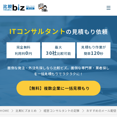
ITコンサルタント
の見積もり依頼
完全無料
最大
見積もり作業が
0
30社
120
利用料
円
比較可能
簡単
秒
面倒な発注・外注先探しなら比較ビズ。
面倒な専門家・業者探し
を一括見積もりでラクラクに！
【無料】複数企業に一括見積もり
HOME
比較ビズまとめ
経営コンサルタントの記事
おすすめのメール配信