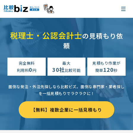
税理士・公認会計士
の見積もり依
頼
完全無料
最大
見積もり作業が
0
30社
120
利用料
円
比較可能
簡単
秒
面倒な発注・外注先探しなら比較ビズ。
面倒な専門家・業者探し
を一括見積もりでラクラクに！
【無料】複数企業に一括見積もり