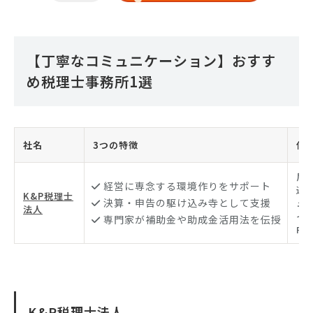
【丁寧なコミュニケーション】おすす
め税理士事務所1選
社名
3つの特徴
住
尼
経営に専念する環境作りをサポート
通2
K&P税理士
決算・申告の駆け込み寺として支援
ュ
法人
イ
専門家が補助金や助成金活用法を伝授
F
K&P税理士法人