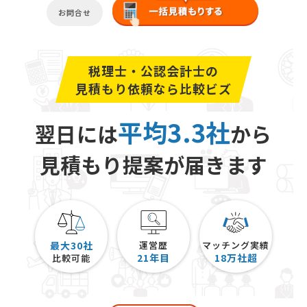
お問合せ
税理士・公認会計士の
見積もり依頼なら比較ビズ
平均3.3社
翌日には
から
見積もり提案が届きます
最大30社
運営歴
マッチング実績
21
年目
18
万社超
比較可能