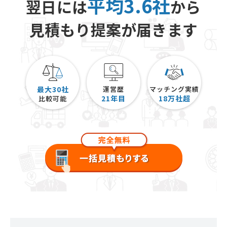
平均3.6社
翌日には
から
見積もり提案が届きます
最大30社
運営歴
マッチング実績
21
年目
18
万社超
比較可能