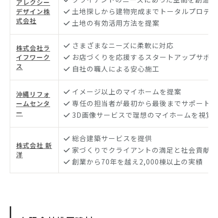
アレクシー
土地探しから建物完成までトータルプロデュ
デザイン株
式会社
土地の有効活用方法を提案
さまざまなニーズに柔軟に対応
株式会社ラ
お店づくりを応援するスタートアップサポー
イフワーク
ス
自社の職人による安心施工
イメージ以上のマイホームを提案
沖縄リフォ
専任の担当者が最初から最後までサポート
ームセンタ
ー
3D画像サービスで理想のマイホームを視覚
総合建築サービスを提供
株式会社 新
家づくりでクライアントの満足と社会貢献を
洋
創業から70年を越え2,000棟以上の実績