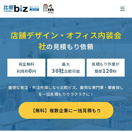
店舗デザイン・オフィス内装会
社
の見積もり依頼
完全無料
最大
見積もり作業が
0
30社
120
利用料
円
比較可能
簡単
秒
面倒な発注・外注先探しなら比較ビズ。
面倒な専門家・業者探し
を一括見積もりでラクラクに！
【無料】複数企業に一括見積もり