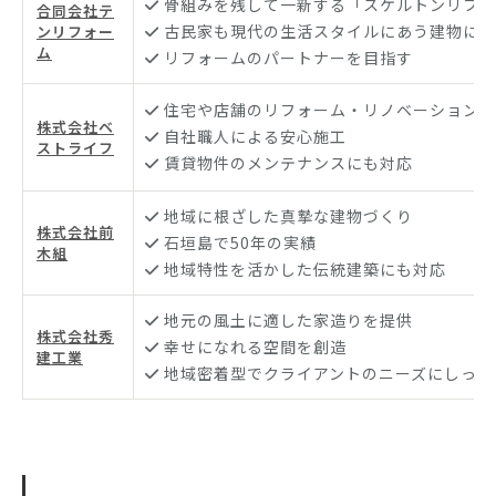
骨組みを残して一新する「スケルトンリフォ
合同会社テ
古民家も現代の生活スタイルにあう建物に変
ンリフォー
ム
リフォームのパートナーを目指す
住宅や店舗のリフォーム・リノベーション
株式会社ベ
自社職人による安心施工
ストライフ
賃貸物件のメンテナンスにも対応
地域に根ざした真摯な建物づくり
株式会社前
石垣島で50年の実績
木組
地域特性を活かした伝統建築にも対応
地元の風土に適した家造りを提供
株式会社秀
幸せになれる空間を創造
建工業
地域密着型でクライアントのニーズにしっか