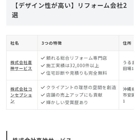
【デザイン性が高い】リフォーム会社2
選
社名
3つの特徴
住所
頼れる総合リフォーム専門店
株式会社喜
うるま
施工実績は32,000件以上
神サービス
田場106
住宅診断や見積りも完全無料
クライアントの理想の空間を創造
株式会社コ
沖縄県
店舗の売上アップにも貢献
ンセプショ
市安謝1-
ン
1
輝かしい受賞歴あり