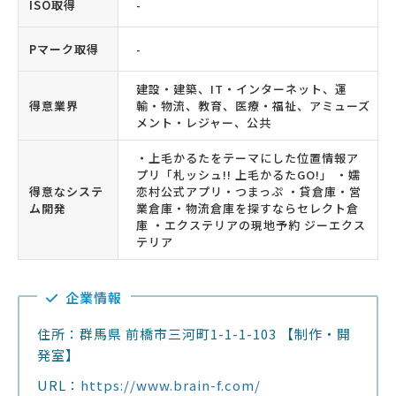
ISO取得
-
Pマーク取得
-
建設・建築、IT・インターネット、運
得意業界
輸・物流、教育、医療・福祉、アミューズ
メント・レジャー、公共
・上毛かるたをテーマにした位置情報ア
プリ「札ッシュ!! 上毛かるたGO!」 ・嬬
得意なシステ
恋村公式アプリ・つまっぷ ・貸倉庫・営
ム開発
業倉庫・物流倉庫を探すならセレクト倉
庫 ・エクステリアの現地予約 ジーエクス
テリア
企業情報
住所：群馬県 前橋市三河町1-1-1-103 【制作・開
発室】
URL：
https://www.brain-f.com/