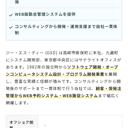
発
WEB版勤怠管理システムを提供
コンサルティングから開発・運用支援まで自社一貫体
制
ジー・エス・ディー (GSD) は高崎市新保町に本社、九蔵町
にシステム開発部、東京都中央区にはサテライトオフィスが
あります。1982年の設立時から
ソフトウェア開発・オープ
ンコンピュータシステム設計・プログラム開発事業
を展開
し、豊富な実績と信頼が強みです。コンサルティングから開
発後のサポートまで一貫体制で行う当社では、
顧客・受発注
管理からWEB予約システム・WEB販促システム
まで幅広く
網羅します。
オフショア開
-
発