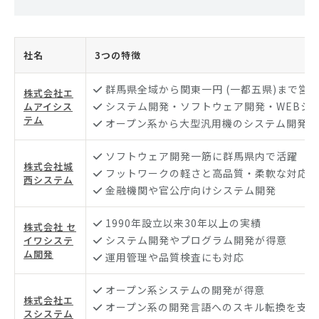
社名
3つの特徴
群馬県全域から関東一円 (一都五県)まで営
株式会社エ
システム開発・ソフトウェア開発・WEBシ
ムアイシス
テム
オープン系から大型汎用機のシステム開発ま
ソフトウェア開発一筋に群馬県内で活躍
株式会社城
フットワークの軽さと高品質・柔軟な対応力
西システム
金融機関や官公庁向けシステム開発
1990年設立以来30年以上の実績
株式会社 セ
システム開発やプログラム開発が得意
イワシステ
ム開発
運用管理や品質検査にも対応
オープン系システムの開発が得意
株式会社エ
オープン系の開発言語へのスキル転換を支援
スシステム