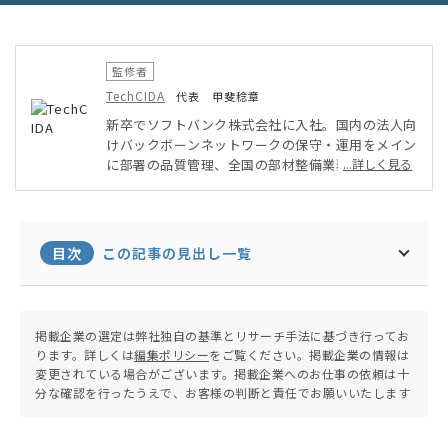
監修者
TechCIDA
代表 甲斐稔章
新卒でソフトバンク株式会社に入社。国内の法人向
けバックボーンネットワークの保守・運用をメイン
に部署の品質管理、全国の部材整備業務を実施。そ
...詳しく見る
の後ベンチャー企業にてPMO・インフラ担当とし
てAWSを用いたシステム・アプリ開発に従事。オ
ンプレミス・クラウド環境両方を得意としたインフ
ラエンジニアとして活動。現在は地元に戻りフリー
目次
この記事の見出し一覧
ランスエンジニア兼子ども向けプログラミング教室
の運営を行う。
掲載企業の選定は弊社独自の基準とリサーチ手法に基づき行ってお
ります。詳しくは
編集ポリシー
をご覧ください。掲載企業の情報は
変更されている場合がございます。掲載企業へのお仕事の依頼は十
分な確認を行ったうえで、お客様の判断と責任でお願いいたします