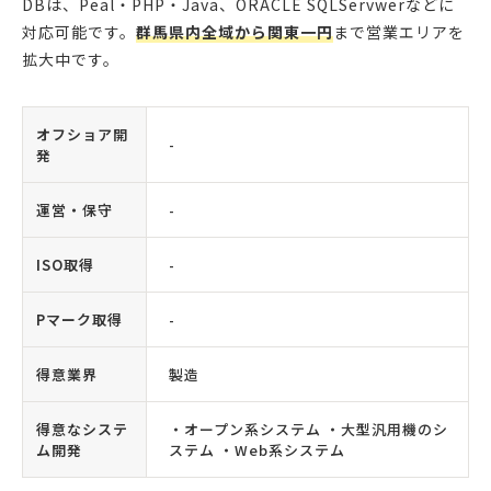
DBは、Peal・PHP・Java、ORACLE SQLServwerなどに
対応可能です。
群馬県内全域から関東一円
まで営業エリアを
拡大中です。
オフショア開
-
発
運営・保守
-
ISO取得
-
Pマーク取得
-
得意業界
製造
得意なシステ
・オープン系システム ・大型汎用機のシ
ム開発
ステム ・Web系システム