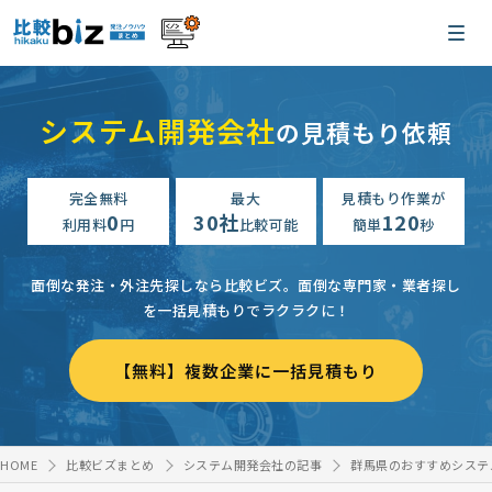
システム開発会社
の見積もり依頼
完全無料
最大
見積もり作業が
0
30社
120
利用料
円
比較可能
簡単
秒
面倒な発注・外注先探しなら比較ビズ。
面倒な専門家・業者探し
を一括見積もりでラクラクに！
【無料】複数企業に一括見積もり
HOME
比較ビズまとめ
システム開発会社の記事
群馬県のおすすめシステ