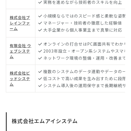
実務を進めながら技術者のスキルを向上
小規模ならではのスピード感と柔軟な姿勢
株式会社ブ
マネージャー・技術者の徹底した経験値
レインファ
ーム
大手企業から個人事業主まで真摯に対応
オンラインの打合せはPC画面共有でわかり
有限会社 ウ
2003年設立・オープン系システムやスマホ
ェブシステ
ム
ネットワーク環境の整備・運用・改善まで柔
複数のシステムのデータ連動やデータの一元
株式会社ビ
低コストで高い成果を生み出すために段階的
ッドシステ
ム
システム導入後の運用保守まで長期継続サポ
株式会社エムアイシステム