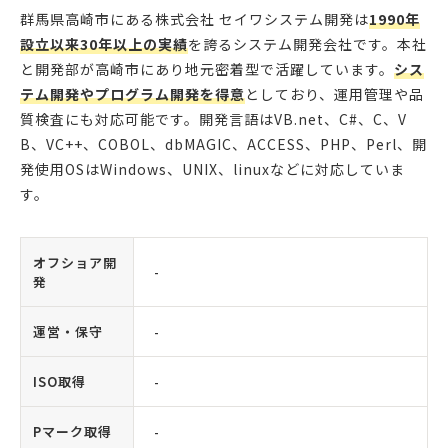
群馬県高崎市にある株式会社 セイワシステム開発は
1990年
設立以来30年以上の実績
を誇るシステム開発会社です。本社
と開発部が高崎市にあり地元密着型で活躍しています。
シス
テム開発やプログラム開発を得意
としており、運用管理や品
質検査にも対応可能です。開発言語はVB.net、C#、C、V
B、VC++、COBOL、dbMAGIC、ACCESS、PHP、Perl、開
発使用OSはWindows、UNIX、linuxなどに対応していま
す。
オフショア開
-
発
運営・保守
-
ISO取得
-
Pマーク取得
-