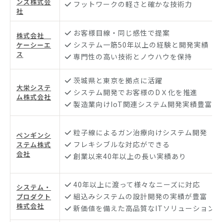
ンズ株式会
フットワークの軽さと確かな技術力
社
お客様目線・同じ感性で提案
株式会社
システム一筋50年以上の経験と開発実績
ケーシーエ
ス
専門性の高い技術とノウハウを保持
茨城県と東京を拠点に活躍
大栄システ
システム開発でお客様のDＸ化を推進
ム株式会社
製造業向けIoT関連システム開発実績豊富
粒子線によるガン治療向けシステム開発
ペンギンシ
フレキシブルな対応ができる
ステム株式
会社
創業以来40年以上の長い実績あり
40年以上に渡って様々なニーズに対応
システム・
組込みシステムの設計開発の実績が豊富
プロダクト
株式会社
新価値を備えた高品質なITソリューション