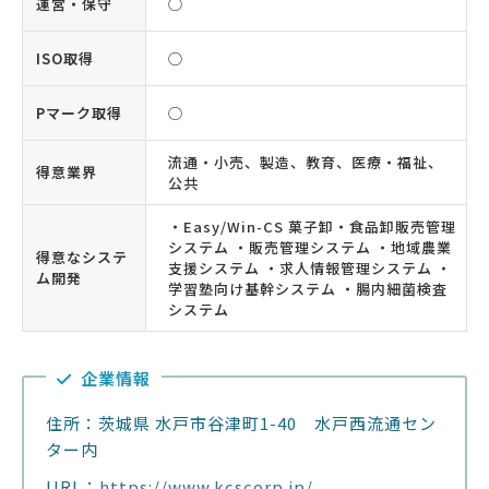
運営・保守
◯
ISO取得
◯
Pマーク取得
◯
流通・小売、製造、教育、医療・福祉、
得意業界
公共
・Easy/Win-CS 菓子卸・食品卸販売管理
システム ・販売管理システム ・地域農業
得意なシステ
支援システム ・求人情報管理システム ・
ム開発
学習塾向け基幹システム ・腸内細菌検査
システム
企業情報
住所：茨城県 水戸市谷津町1-40 水戸西流通セン
ター内
URL：
https://www.kcscorp.jp/