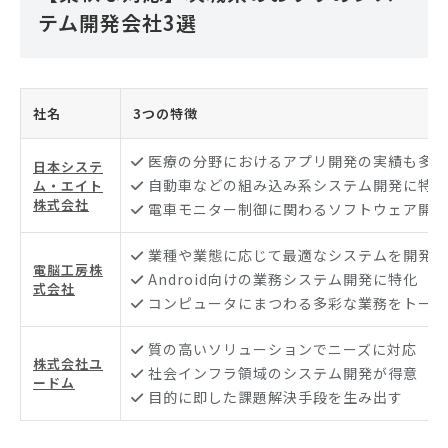
テム開発会社3選
社名
3つの特徴
医療の分野におけるアプリ開発の実績も多数
日本システ
自動車などの組み込み系システム開発に特化
ム・エイト
株式会社
電車モニター制御に関わるソフトウェア開発
業種や業態に応じて最適なシステムを開発
電脳工房株
Android向けの業務システム開発に特化
式会社
コンピュータにまつわる多彩な業務をトータ
質の高いソリューションでニーズに対応
株式会社ユ
社会インフラ領域のシステム開発が得意
ードム
目的に即した課題解決手段を生み出す