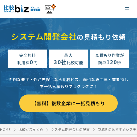
システム開発会社
の見積もり依頼
完全無料
最大
見積もり作業が
0
30社
120
利用料
円
比較可能
簡単
秒
面倒な発注・外注先探しなら比較ビズ。
面倒な専門家・業者探し
を一括見積もりでラクラクに！
【無料】複数企業に一括見積もり
HOME
比較ビズまとめ
システム開発会社の記事
茨城県のおすすめシステ