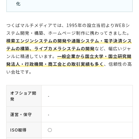
化
つくばマルチメディアでは、1995年の設立当初よりWEBシ
ステム開発・構築、ホームページ制作に携わってきました。
検索エンジンシステムの開発や通販システム・電子決済シス
テムの構築、ライブカメラシステムの開発
など、幅広いジャ
ンルに精通しています。
一般企業から国立大学・国立研究開
発法人・行政機関・商工会との取引実績も多く
、信頼性の高
い会社です。
オフショア開
-
発
運営・保守
-
ISO取得
◯