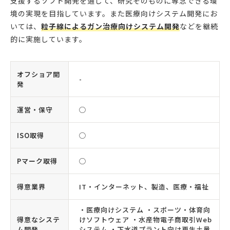
支援するソフト開発を通じて、研究そのものに専念できる環
境の実現を目指しています。また医療向けシステム開発にお
いては、
粒子線によるガン治療向けシステム開発
などを継続
的に実施しています。
オフショア開
-
発
運営・保守
◯
ISO取得
◯
Pマーク取得
◯
得意業界
IT・インターネット、製造、医療・福祉
・医療向けシステム ・スポーツ・体育向
得意なシステ
けソフトウェア ・水産物電子商取引Web
ム開発
システム ・下水道プラント向け再生土量