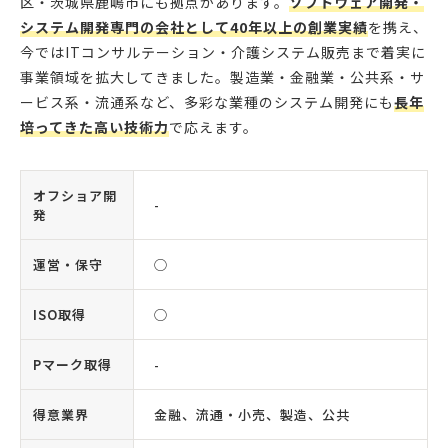
区・茨城県鹿嶋市にも拠点があります。
ソフトウェア開発・
システム開発専門の会社として40年以上の創業実績
を携え、
今ではITコンサルテーション・介護システム販売まで着実に
事業領域を拡大してきました。製造業・金融業・公共系・サ
ービス系・流通系など、多彩な業種のシステム開発にも
長年
培ってきた高い技術力
で応えます。
オフショア開
-
発
運営・保守
◯
ISO取得
◯
Pマーク取得
-
得意業界
金融、流通・小売、製造、公共