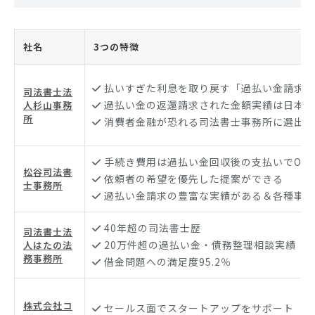
社名
3つの特徴
払いすぎた利息を取り戻す「過払い金請求」
司法書士法
過払い金の返還請求された金額実績は日本一
人杉山事務
所
消費者金融が恐れる司法書士事務所に選出
手続き費用は過払い金回収後の支払いでOK
松谷司法書
依頼者の希望を優先した提案ができる
士事務所
過払い金請求の豊富な実績がある＆各種事例
40年超の司法書士歴
司法書士法
20万件超の過払い金・債務整理相談実績
人はたの法
務事務所
借金問題への満足度95.2％
株式会社コ
セールス面でスタートアップをサポート