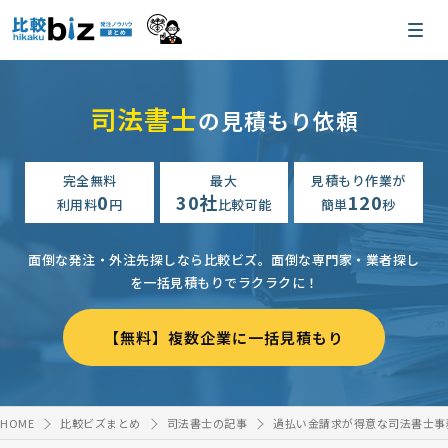
司法書士
の見積もり依頼
完全無料
最大
見積もり作業が
0
30社
120
利用料
円
比較可能
簡単
秒
面倒な発注・外注先探しなら比較ビズ。
面倒な専門家・業者探し
を一括見積もりでラクラクに！
【無料】複数企業に一括見積もり
HOME
比較ビズまとめ
司法書士の記事
過払い金請求が得意な司法書士事