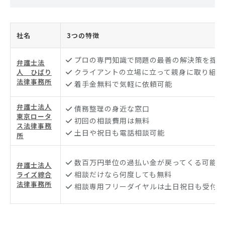
社名
3つの特徴
プロの専門知識で問題の最善の解決策を提示
弁護士法
クライアントの立場に立って親身に取り組む
人 ひばり
法律事務所
着手金無料で気軽に依頼可能
弁護士法人
債務整理の身近な窓口
東京ロータ
初回の相談費用は無料
ス法律事務
土日や祝日も電話相談可能
所
数百万円単位の過払い金が戻ってくる可能性
弁護士法人
相談だけなら何度しても無料
ライズ綜合
法律事務所
相談専用フリーダイヤルは土日祝日も受付