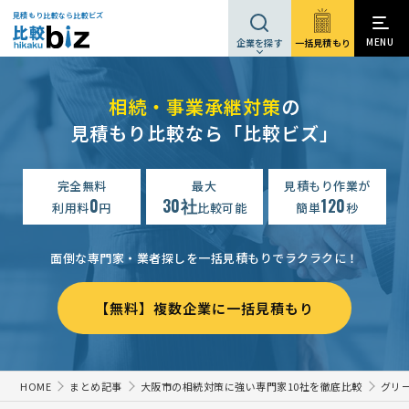
見積もり比較なら比較ビズ
MENU
一括見積もり
企業を探す
相続・事業承継対策
の
見積もり比較なら「比較ビズ」
完全無料
最大
見積もり作業が
0
30社
120
利用料
円
比較可能
簡単
秒
面倒な専門家・業者探しを一括見積もりでラクラクに！
【無料】複数企業に一括見積もり
HOME
まとめ記事
大阪市の相続対策に強い専門家10社を徹底比較
グリ