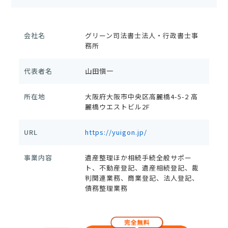
会社名
グリーン司法書士法人・行政書士事
務所
代表者名
山田愼一
所在地
大阪府大阪市中央区高麗橋4-5-2 高
麗橋ウエストビル2F
URL
https://yuigon.jp/
事業内容
遺産整理ほか相続手続全般サポー
ト、不動産登記、遺産相続登記、裁
判関連業務、商業登記、法人登記、
債務整理業務