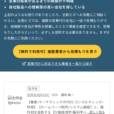
営業の結果が出るまでの期間が不明確
自社製品への理解度の高い会社を探している
上記のようなお困りがありましたら、比較ビズへお気軽にご相談く
ださい。比較ビズでは、複数の営業代行会社に一括で見積もりがで
き、相場感や各社の特色を把握したうえで業者を選定できます。見積
もりしたからといって、必ずしも契約する必要はありません。まずは
お気軽にご利用ください。
【無料で利用可】複数業者から見積もりを貰う
営業代行に対応できる業者を一覧から探す
監修者
合同会社RASH
CEO 望月 昌一
【集客/マーケティングの代行/コンサルティング/
研修】【ホームページ制作/システム開発】と、国
内初を自負する【行動経済学/脳科学/心理学の理論
...詳しく見る