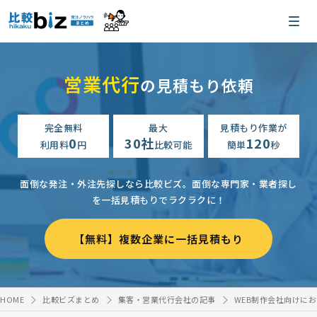
営業代行
の見積もり依頼
完全無料
最大
見積もり作業が
0
30社
120
利用料
円
比較可能
簡単
秒
面倒な発注・外注先探しなら比較ビズ。
面倒な専門家・業者探し
を一括見積もりでラクラクに！
【無料】複数企業に一括見積もり
HOME
比較ビズまとめ
集客・営業代行会社の記事
WEB制作会社向けに