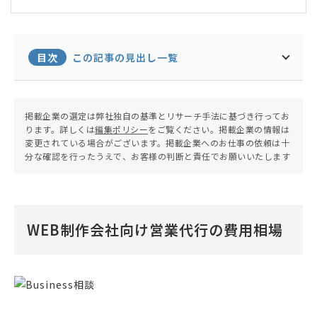
や根拠】を組み合わせたサービスを提供。お客様伴
走型のサービスにアイデアを乗せて「一緒に盛り上
がるサービスを考える」ことを得意とする。
目次
この記事の見出し一覧
掲載企業の選定は弊社独自の基準とリサーチ手法に基づき行ってお
ります。詳しくは
編集ポリシー
をご覧ください。掲載企業の情報は
変更されている場合がございます。掲載企業へのお仕事の依頼は十
分な確認を行ったうえで、お客様の判断と責任でお願いいたします
WEB制作会社向け営業代行の費用相場