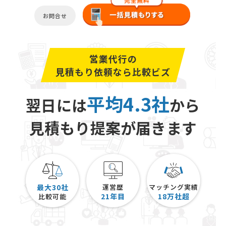
お問合せ
営業代行の
見積もり依頼なら比較ビズ
平均4.3社
翌日には
から
見積もり提案が届きます
最大30社
運営歴
マッチング実績
21
年目
18
万社超
比較可能