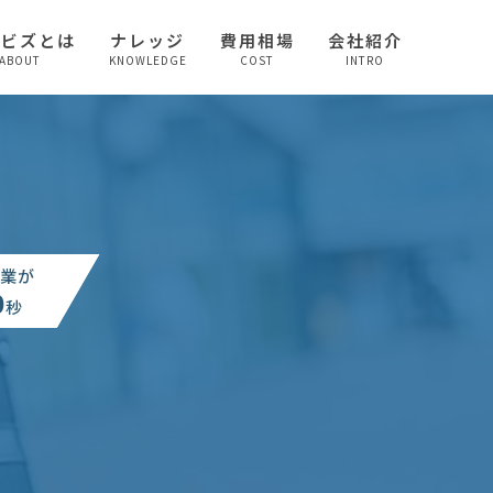
較ビズとは
ナレッジ
費用相場
会社紹介
ABOUT
KNOWLEDGE
COST
INTRO
業が
0
秒