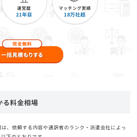
運営歴
マッチング実績
21
年目
18
万社超
かる料金相場
場は、依頼する内容や通訳者のランク・派遣会社によっ
、以下のとおりです。