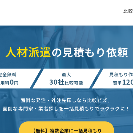
比
人材派遣
の見積もり依頼
完全無料
最大
見積もり作
0
30社
12
利用料
円
比較可能
簡単
面倒な発注・外注先探しなら比較ビズ。
面倒な専門家・業者探しを一括見積もりでラクラクに！
【無料】複数企業に一括見積もり