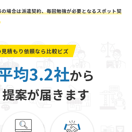
事の場合は派遣契約、毎回勉強が必要となるスポット契
。
の
見積もり依頼なら比較ビズ
平均3.2社
から
り提案が届きます