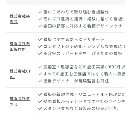
強いこだわりで取り組む看板製作
株式会社裕
高いプロ意識と知識・経験に基づく看板づく
広芸
全国の顧客に対応する看板デザインのサービ
看板に関するあらゆるサポート
有限会社石
コンセプトの明確化・シンプルな表現による
山製作所
美容室のリピート率を上げるための看板
美容室・理容室などの施工実績が600件以上
株式会社Cr
すべての施工を工務店ではなく職人へ直接発
ea
担当デザイナーが現場監督を兼任
看板の新規作成・リニューアル・修理に対応
有限会社タ
壁面看板からテントまですべてのサインを担
ツミ
スタンド看板など既製品の販売が可能