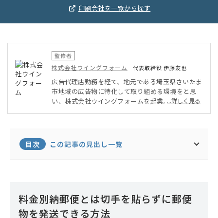
印刷会社を一覧から探す
監修者
株式会社ウイングフォーム
代表取締役 伊藤友也
広告代理店勤務を経て、地元である埼玉県さいたま
市地域の広告物に特化して取り組める環境をと思
い、株式会社ウイングフォームを起業。主に企業や
...詳しく見る
飲食店のDTP印刷、ホームページ制作および広告代
理業などを行い、地元地域のみならず各地域クライ
アントが「根差すPR」を目指して展開。会社やお
店だけでなく個人の依頼も取り扱い、数量の少ない
目次
この記事の見出し一覧
印刷物や小回りの利くちょっとした制作物を低価格
で制作できるよう努めている。
料金別納郵便とは切手を貼らずに郵便
物を発送できる方法