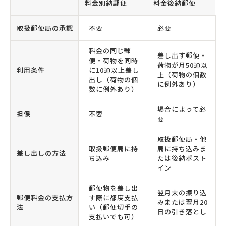
料金別納郵便
料金後納郵便
取扱郵便局の承認
不要
必要
料金の同じ郵
差し出す郵便・
便・荷物を同時
荷物が月50通以
利用条件
に10通以上差し
上（荷物の個数
出し（荷物の個
に例外あり）
数に例外あり）
場合によって必
担保
不要
要
取扱郵便局・他
取扱郵便局に持
局に持ち込みま
差し出しの方法
ち込み
たは後納ポスト
イン
郵便物を差し出
翌月末の振り込
郵便料金の支払方
す際に都度支払
みまたは翌月20
法
い（郵便切手の
日の引き落とし
支払いでも可）