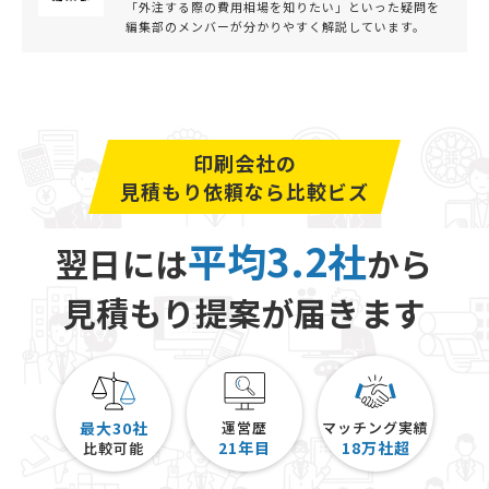
「外注する際の費用相場を知りたい」といった疑問を
編集部のメンバーが分かりやすく解説しています。
印刷会社の
見積もり依頼なら比較ビズ
平均3.2社
翌日には
から
見積もり提案が届きます
最大30社
運営歴
マッチング実績
21
年目
18
万社超
比較可能