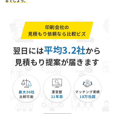
るでしょう。
印刷会社の
見積もり依頼なら比較ビズ
平均3.2社
翌日には
から
見積もり提案が届きます
最大30社
運営歴
マッチング実績
21
年目
18
万社超
比較可能