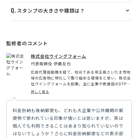
スタンプの大きさや種類は？
株式会社ウイングフォーム
代表取締役 伊藤友也
広告代理店勤務を経て、地元である埼玉県さいたま市地
域の広告物に特化して取り組める環境をと思い、株式会
社ウイングフォームを起業。主に企業や飲食店のDTP印
刷、ホームページ制作および広告代理業などを行い、地
詳しく見る
元地域のみならず各地域クライアントが「根差すPR」
を目指して展開。会社やお店だけでなく個人の依頼も取
り扱い、数量の少ない印刷物や小回りの利くちょっとし
料金別納も後納郵便も、どれも大企業や公共機関の郵
た制作物を低価格で制作できるよう努めている。
便物で使われている印象が強いとは思いますが、実は
個人でも利用できることはあまり知られていないので
はないでしょうか？さらに料金別納郵便などの表示部