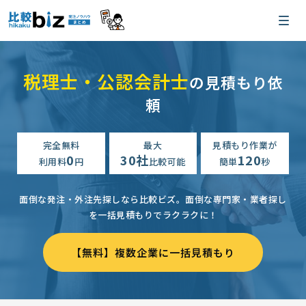
税理士・公認会計士
の見積もり依
頼
完全無料
最大
見積もり作業が
0
30社
120
利用料
円
比較可能
簡単
秒
面倒な発注・外注先探しなら比較ビズ。
面倒な専門家・業者探し
を一括見積もりでラクラクに！
【無料】複数企業に一括見積もり