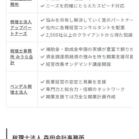
務所
ニーズを的確にとらえたスピード対応
悩みを共有し解決していく真のパートナー
税理士法人
社内に各種経営コンサルタントを配置
アップパー
トナーズ
2,500社以上のクライアントから得た知識や
補助金・助成金申請の実績が豊富で頼りがい
税理士事務
資金調達用融資の強みを持ち開業支援可能
所 みうら会
計
経営改善オンデマンド講座開設
医業経営の安定と発展を支援
ペンデル税
専門力と総合力・信頼のネットワーク
理士法人
開業支援では万全な開業計画作成
税理士法人 森田会計事務所