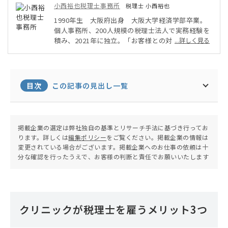
小西裕也税理士事務所
税理士 小西裕也
1990年生 大阪府出身 大阪大学経済学部卒業。
個人事務所、200人規模の税理士法人で実務経験を
積み、2021年に独立。「お客様との対話を大事に
...詳しく見る
する」をモットーに、クラウド会計を活用し、顧客
に合わせた節税策や資金繰り対策を積極的に提案。
ZOOMを使ったオンライン顧問サービスを行い、ク
ライアントは全国に。
目次
この記事の見出し一覧
掲載企業の選定は弊社独自の基準とリサーチ手法に基づき行ってお
ります。詳しくは
編集ポリシー
をご覧ください。掲載企業の情報は
変更されている場合がございます。掲載企業へのお仕事の依頼は十
分な確認を行ったうえで、お客様の判断と責任でお願いいたします
クリニックが税理士を雇うメリット3つ