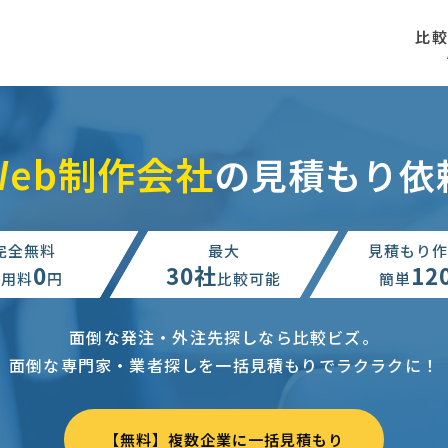
比
Web制作会社
の見積もり依
完全無料
最大
見積もり作
0
30社
12
利用料
円
比較可能
簡単
面倒な発注・外注先探しなら比較ビズ。
面倒な専門家・業者探しを一括見積もりでラクラクに！
【無料】複数企業に一括見積もり