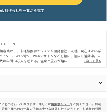
Web制作会社を一覧から探す
ライター モリ
。接客業から、未経験独学でシステム開発会社に入社。現在はWeb系
ライター、Web制作、Webデザインなどを軸に、幅広く活動中。自
V数は年間14万人を超える。温泉と旅行が趣味。
...詳しく見る
法に基づき行っております。詳しくは
編集ポリシー
をご覧ください。掲載
。掲載企業へのお仕事の依頼は十分な確認を行ったうえで、お客様の判断