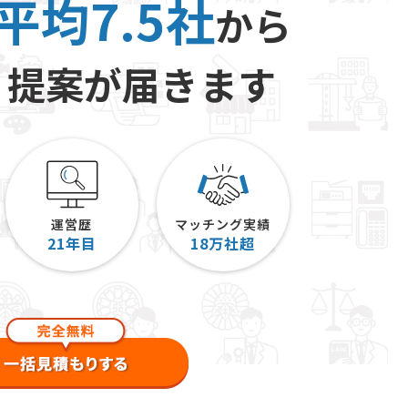
平均7.5社
から
り提案が届きます
運営歴
マッチング実績
21
年目
18
万社超