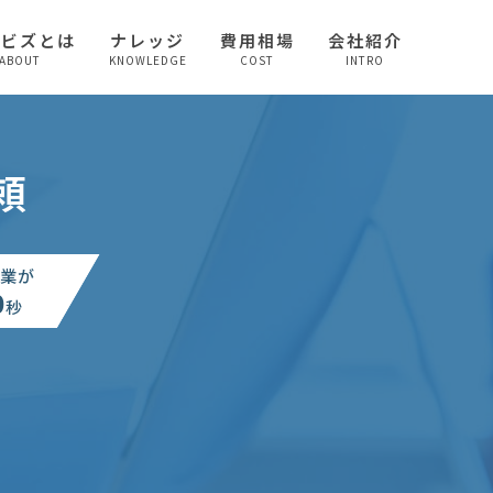
較ビズとは
ナレッジ
費用相場
会社紹介
ABOUT
KNOWLEDGE
COST
INTRO
頼
業が
0
秒