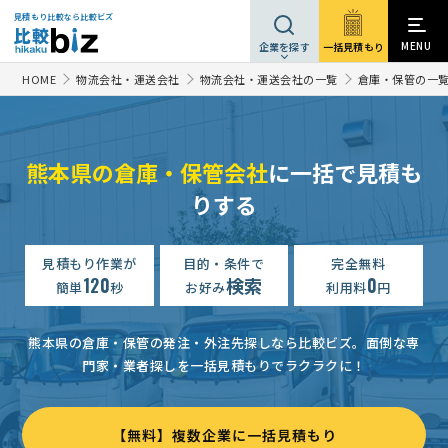
見積もり比較なら比較ビズ
MENU
一括見積もり
企業を探す
HOME
物流会社・運送会社
物流会社・運送会社の一覧
倉庫・保管の一
熊本県の倉庫・保管会社
に一括で見積も
りする
見積もり作業が
目的・条件で
完全無料
120
検索
0
簡単
秒
お好み
利用料
円
熊本県の倉庫・保管の発注・外注先探しなら比較ビズ。
面倒な専
門家・業者探しを一括見積もりでラクラクに！
【無料】複数企業に一括見積もり