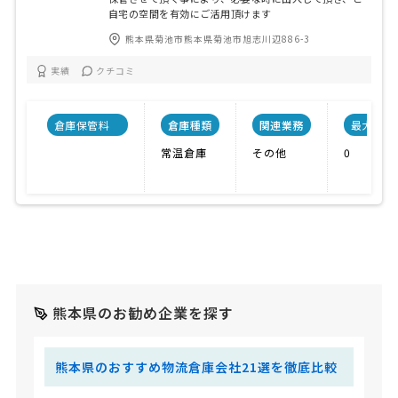
自宅の空間を有効にご活用頂けます
熊本県菊池市熊本県菊池市旭志川辺886-3
実績
クチコミ
倉庫保管料
倉庫種類
関連業務
最大利用
常温倉庫
その他
0
熊本県のお勧め企業を探す
熊本県のおすすめ物流倉庫会社21選を徹底比較