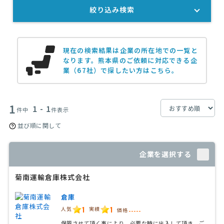
絞り込み検索
【30坪ほどの常温倉庫】倉庫・保管の見積もり依頼
月20万円まで
現在の検索結果は企業の所在地での一覧と
なります。
熊本県のご依頼に対応できる企
業（67社）で探したい方はこちら。
1
1 - 1
件中
件表示
並び順に関して
企業を選択する
菊南運輸倉庫株式会社
倉庫
1
1
人気
実績
価格
-----
保管させて頂く事により、必要な時に出入して頂き、ご