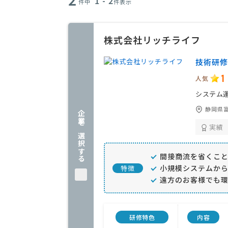
1 - 2
件中
件表示
株式会社リッチライフ
技術研修
1
人気
システム運
静岡県富
企業を選択する
実績
間接商流を省くこ
小規模システムか
特徴
遠方のお客様でも
研修特色
内容