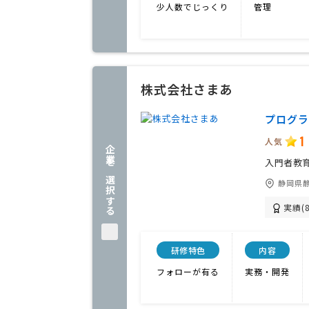
少人数でじっくり
管理
株式会社さまあ
プログラ
1
人気
企業を選択する
入門者教
静岡県静
実績(8
研修特色
内容
フォローが有る
実務・開発