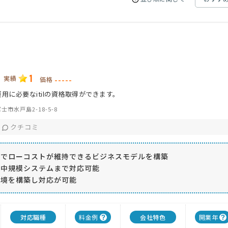
1
実績
-----
価格
用に必要なitilの資格取得ができます。
士市水戸島2-18-5-8
クチコミ
とでローコストが維持できるビジネスモデルを構築
ら中規模システムまで対応可能
環境を構築し対応が可能
対応職種
料金例
会社特色
開業年