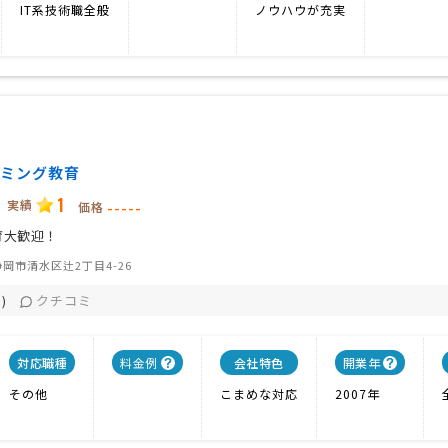
IT系技術職全般
ノウハウが充実
ミング教育
1
実績
-----
価格
育大歓迎！
岡市清水区辻2丁目4-26
クチコミ
)
対応職種
料金例
会社特色
開業年
その他
こまめな対応
2007年