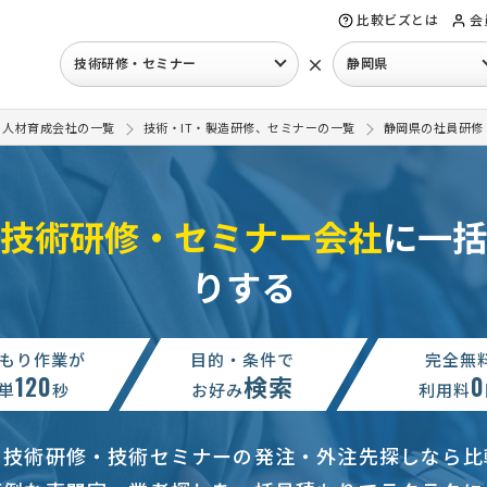
比較ビズとは
会
×
技術研修・セミナー
静岡県
・人材育成会社の一覧
技術・IT・製造研修、セミナーの一覧
静岡県の社員研修
技術研修・セミナー会社
に一括
りする
もり作業が
目的・条件で
完全無
120
検索
0
単
秒
お好み
利用料
の技術研修・技術セミナーの発注・外注先探しなら比