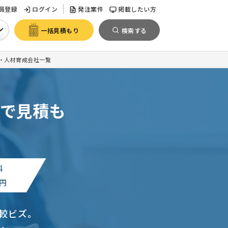
員登録
ログイン
発注案件
掲載したい方
一括見積もり
検索する
・人材育成会社一覧
で見積も
料
円
較ビズ。