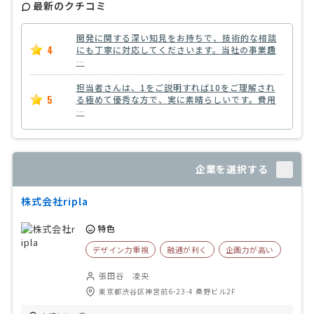
最新のクチコミ
開発に関する深い知見をお持ちで、技術的な相談
4
にも丁寧に対応してくださいます。当社の事業趣
…
担当者さんは、1をご説明すれば10をご理解され
5
る極めて優秀な方で、実に素晴らしいです。費用
…
企業を選択する
株式会社ripla
特色
デザイン力重視
融通が利く
企画力が高い
張田谷 凌央
東京都渋谷区神宮前6-23-4 桑野ビル2F