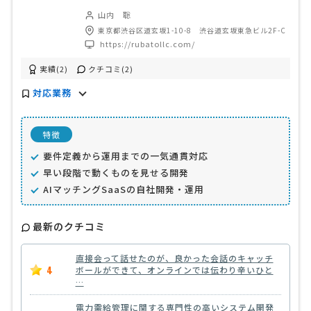
山内 聡
東京都渋谷区道玄坂1-10-8 渋谷道玄坂東急ビル2F-C
https://rubatollc.com/
実績(2)
クチコミ(2)
対応業務
特徴
要件定義から運用までの一気通貫対応
早い段階で動くものを見せる開発
AIマッチングSaaSの自社開発・運用
最新のクチコミ
直接会って話せたのが、良かった会話のキャッチ
4
ボールができて、オンラインでは伝わり辛いひと
…
電力需給管理に関する専門性の高いシステム開発