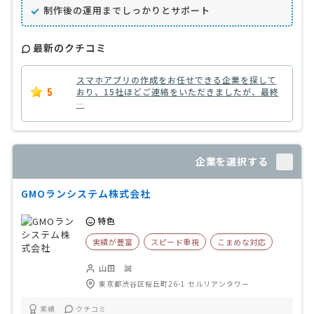
制作後の運用までしっかりとサポート
最新のクチコミ
スマホアプリの作成をお任せできる企業を探して
5
おり、15社ほどご連絡をいただきましたが、最終
…
企業を選択する
GMOランシステム株式会社
特色
実績が豊富
スピード重視
こまめな対応
山田 誠
東京都渋谷区桜丘町26-1 セルリアンタワー
実績
クチコミ