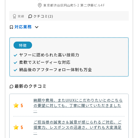
東京都渋谷区円山町5-2 第二伊藤ビル4F
クチコミ(2)
実績
対応業務
特徴
ヤフーに認められた高い技術力
柔軟でスピーディーな対応
納品後のアフターフォロー体制も万全
最新のクチコミ
納期や費用、またUIUXにこだわりたいとのこちら
5
の要望に対しても、丁寧に聞いていただきました
…
ご担当様の誠実さ＆誠意が感じられるご対応、ご
5
提案力、レスポンスの迅速さ、いずれも大変満足
…