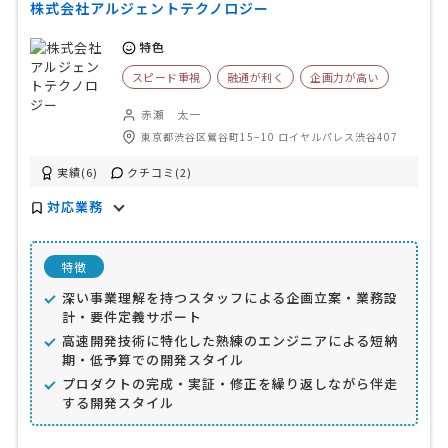
株式会社アルジェントテクノロジー
特色
スピード重視
融通が利く
企画力が高い
赤瀬 太一
東京都渋谷区鶯谷町15−10 ロイヤルパレス渋谷407
実績(6)
クチコミ(2)
対応業務
特徴
深い事業理解を持つスタッフによる企画立案・業務設
計・要件定義サポート
高速開発技術に特化した熟練のエンジニアによる短納
期・低予算での開発スタイル
プロダクトの完成・実証・修正を繰り返しながら伴走
する開発スタイル