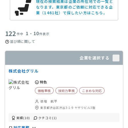
現在の検索結果は企業の所在地での一覧と
なります。
東京都のご依頼に対応できる企
業（1461社）で探したい方はこちら。
122
1 - 10
件中
件表示
並び順に関して
企業を選択する
株式会社グリル
特色
価格重視
技術力重視
こまめな対応
徳増 航平
東京都渋谷区渋谷3-1-9 ヤザワビル3階
実績(10)
クチコミ(1)
対応業務