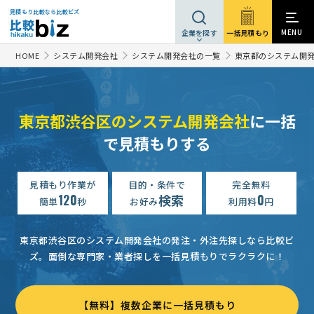
見積もり比較なら比較ビズ
MENU
一括見積もり
企業を探す
HOME
システム開発会社
システム開発会社の一覧
東京都のシステム開
東京都渋谷区のシステム開発会社
に一括
で見積もりする
【PCキッティングサービス】IT・パソコンサポートの見積もり依頼
【無印良品のようなアプリ】スマホアプリ開発の見積もり依頼
見積もり作業が
目的・条件で
完全無料
【逆オファーWebアプリ開発】の見積もり依頼
30万円まで
120
検索
0
簡単
秒
お好み
利用料
円
【発音トレーニングシステム】Webシステム開発の見積もり依頼
東京都渋谷区のシステム開発会社の発注・外注先探しなら比較ビ
【リハビリテーションの専門職向け】スマホアプリ開発の見積もり依頼
ズ。
面倒な専門家・業者探しを一括見積もりでラクラクに！
【精算機システムの開発（組み込みC++）を支援】業務システムの見積もり依頼
【サーバOS更改】業務システムの見積もり依頼
700万円まで
【無料】複数企業に一括見積もり