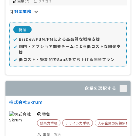
実績(7)
クチコミ
対応業務
特徴
BizDev/PdM/PMによる高品質な戦略支援
国内・オフショア開発チームによる低コストな開発支
援
低コスト・短期間でSaaSを立ち上げる開発プラン
企業を選択する
株式会社Skrum
特色
技術力重視
デザイン力重視
大手企業の実績多数
田澤 尚治