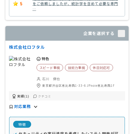
5
をご依頼しましたが、統計学を含めて必要な専門
…
企業を選択する
株式会社ロフタル
特色
スピード重視
技術力重視
休日対応可
石川 傑也
東京都渋谷区恵比寿西1-33-6 JPnoie恵比寿西1F
実績(1)
クチコミ
対応業務
特徴
セキュリティや実行速度を考慮したシステム開発が可