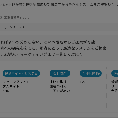
な代表下野が最新技術や幅広い知識の中から最適なシステムをご提案いた
川区東日暮里3-12-2
)
クチコミ(3)
ければよいか分からない」という段階からご提案が可能
技術への探究心をもち、顧客にとって最適なシステムをご提案
ステム導入・マーケティングまで一貫して対応可
得意サイト・システム
会社特色
会社規模
得
マッチングサイト
技術力重視
1人
情
求人サイト
融通が利く
サ
SNS
企画力が高い
全