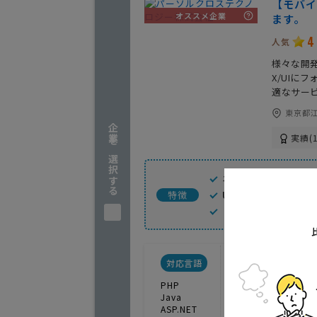
【モバイ
オススメ企業
ます。
4
人気
様々な開
X/UIに
適なサー
東京都江
企業を選択する
実績(1
ネイティブ・ハイブ
UX/UIデザイン
特徴
リリース時のスト
対応言語
対応キャリア
PHP
docomo
Java
au
ASP.NET
SoftBank