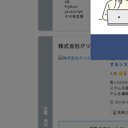
VB
Python
javascript
その他言語
株式会社グリル
モバイル
するシス
5
人気
高いUI/
ステムを
テムを構
東京都渋
企業を選択する
実績(1