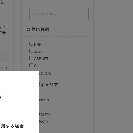
し
。U
対応言語
に最
PHP
Java
ASP.NET
C
もっと見る
対応キャリア
docomo
au
得意業界
SoftBank
製造業
Willcom
情報通信業
サービス業