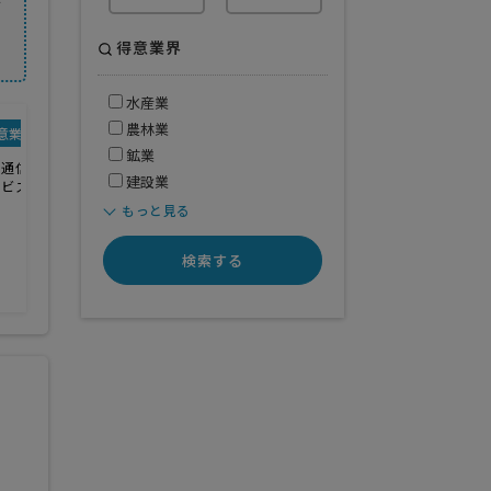
発
得意業界
水産業
農林業
意業界
鉱業
報通信業
建設業
ービス業
般
もっと見る
検索する