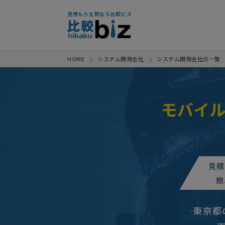
見積もり比較なら比較ビズ
HOME
システム開発会社
システム開発会社の一覧
モバイ
モバイル・携帯シス
人気案件
モバイル・携帯シス
人気案件
見積
【音声認識アプリの
人気案件
簡
モバイル・携帯システム開発の見
東京都
【 参加募集中 】モバイル・携