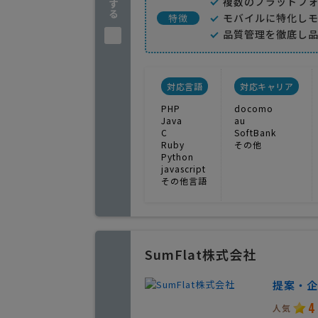
複数のプラットフ
モバイルに特化し
特徴
品質管理を徹底し
対応言語
対応キャリア
PHP
docomo
Java
au
C
SoftBank
Ruby
その他
Python
javascript
その他言語
SumFlat株式会社
提案・企
4
人気