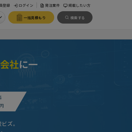
員登録
ログイン
発注案件
掲載したい方
一括見積もり
検索する
会社
に一
料
東京都
円
較ビズ。