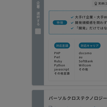
企業を選択する
実績(2
大手IT企業・大手
開発規模感を問わ
特徴
「開発」だけでは
対応言語
対応キャリア
PHP
docomo
Perl
au
Ruby
SoftBank
Python
Willcom
javascript
その他
その他言語
パーソルクロステクノロジ