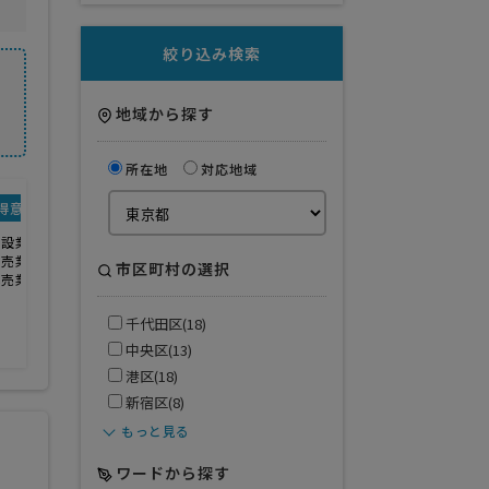
絞り込み検索
地域から探す
所在地
対応地域
得意業界
建設業
卸売業
市区町村の選択
小売業
千代田区(18)
中央区(13)
港区(18)
新宿区(8)
もっと見る
ワードから探す