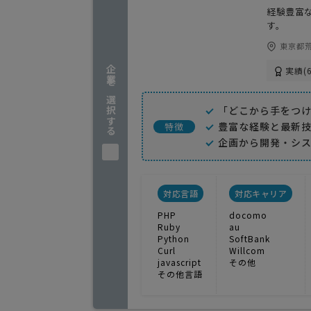
経験豊富
す。
東京都荒
企業を選択する
実績(6
「どこから手をつ
豊富な経験と最新
特徴
企画から開発・シ
対応言語
対応キャリア
PHP
docomo
Ruby
au
Python
SoftBank
Curl
Willcom
javascript
その他
その他言語