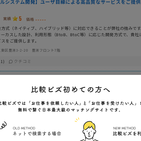
ルシステム開発】ユーザ目線による高品質なサービスをご提供
5
実績
-----
価格
発方式（ネイティブ、ハイブリッド等）に対応できることが弊社の強みです
フォーカスした設計、利用形態（BtoB、BtoC等）に応じた開発方式で、貴社
ビスをご提供します。
東区豊洲3-2-20 豊洲フロント7階
クチコミ
1)
リッド・PWAなど様々な開発方式の実績あり
ベースでのユーザ満足度の高いアプリ開発
ア申請及び保守対応もサポート
得意サイト・システム
会社特色
会社規模
受発注管理システム
実績が豊富
3600人
顧客管理システム
ノウハウが充実
モバイルアプリ開発
上場企業