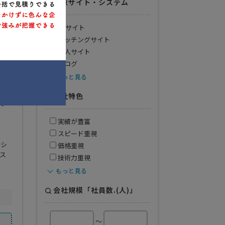
得意サイト・システム
ECサイト
マッチングサイト
求人サイト
ブログ
もっと見る
会社特色
得
実績が豊富
スピード重視
ムシ
価格重視
ス
技術力重視
もっと見る
会社規模「社員数.(人)」
～