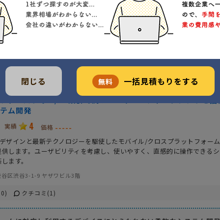
閉じる
一括見積もりをする
無料
ファーストのUI/UX設計で高いユーザーエンゲージメントを獲
テム開発
4
実績
-----
価格
UXデザインと最新テクノロジーを駆使したモバイル/クロスプラットフォー
提供します。ユーザビリティを考慮し、使いやすく、直感的に操作できるシ
築します。
谷区渋谷3-1-9 ヤザワビル3階
0)
クチコミ(1)