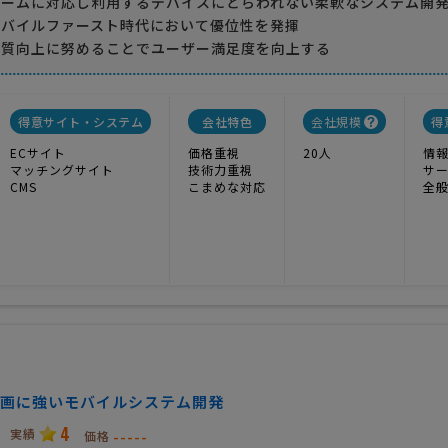
ォームに対応し利用するデバイスにとらわれない柔軟なシステム開
モバイルファースト時代において優位性を発揮
品質向上に努めることでユーザー満足度を向上する
得意サイト・システム
会社特色
会社規模
得
ECサイト
価格重視
20人
情
マッチングサイト
技術力重視
サ
CMS
こまめな対応
全
画に強いモバイルシステム開発
4
実績
-----
価格