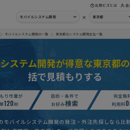
比較ビズとは
会
×
モバイルシステム開発
東京都
モバイルシステム開発の一覧
東京都のシステム開発会社一覧
ルシステム開発が得意な東京都の
括で見積もりする
テム開発の見積もり依頼
300万円まで
東京都
テム開発の見積もり依頼
予算上限なし
東京都
もり作業が
目的・条件で
完全無
120
検索
0
開発】モバイル・携帯システム開発の見積もり依頼
予算上限なし
単
秒
お好み
利用料
積もり依頼
予算上限なし
東京都
のモバイルシステム開発の発注・外注先探しなら比
帯システム開発の見積もり依頼
予算上限なし
東京都