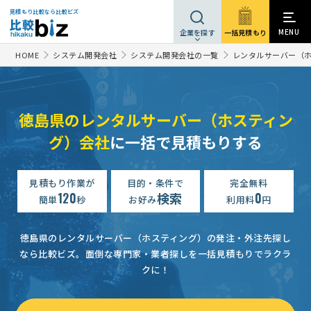
見積もり比較なら比較ビズ
MENU
一括見積もり
企業を探す
HOME
システム開発会社
システム開発会社の一覧
レンタルサーバー（ホ
徳島県のレンタルサーバー（ホスティン
グ）会社
に一括で見積もりする
見積もり作業が
目的・条件で
完全無料
120
検索
0
簡単
秒
お好み
利用料
円
徳島県のレンタルサーバー（ホスティング）の発注・外注先探し
なら比較ビズ。
面倒な専門家・業者探しを一括見積もりでラクラ
クに！