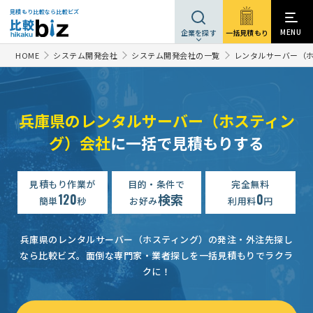
見積もり比較なら比較ビズ
MENU
一括見積もり
企業を探す
HOME
システム開発会社
システム開発会社の一覧
レンタルサーバー（ホ
兵庫県のレンタルサーバー（ホスティン
グ）会社
に一括で見積もりする
見積もり作業が
目的・条件で
完全無料
120
検索
0
簡単
秒
お好み
利用料
円
兵庫県のレンタルサーバー（ホスティング）の発注・外注先探し
なら比較ビズ。
面倒な専門家・業者探しを一括見積もりでラクラ
クに！