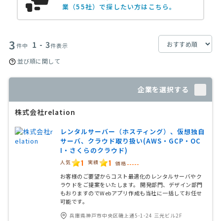
業（55社）で探したい方はこちら。
3
1 - 3
件中
件表示
並び順に関して
企業を選択する
株式会社relation
レンタルサーバー（ホスティング）、仮想独自
サーバ、クラウド取り扱い(AWS・GCP・OC
I・さくらのクラウド)
1
1
人気
実績
価格
-----
お客様のご要望からコスト最適化のレンタルサーバやク
ラウドをご提案をいたします。 開発部門、デザイン部門
もおりますのでWebアプリ作成も当社に一括してお任せ
可能です。
兵庫県神戸市中央区磯上通5-1-24 三光ビル2F