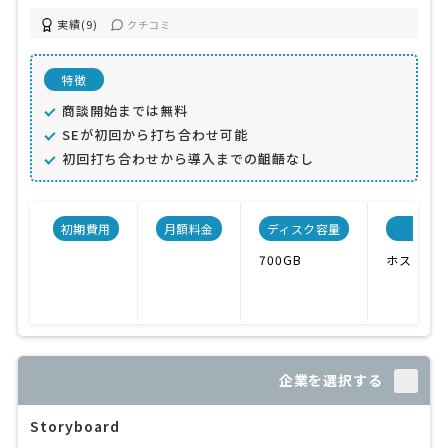
実績(9)
クチコミ
特徴
商談開始までは無料
SEが初回から打ち合わせ可能
初回打ち合わせから導入までの齟齬なし
初期費用
月額料金
ディスク容量
サ
700GB
ホスティ
企業を選択する
Storyboard