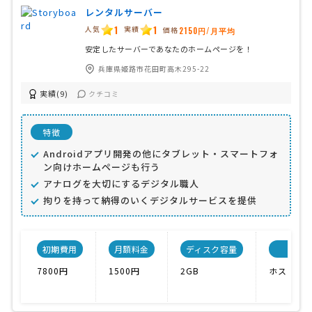
レンタルサーバー
1
1
人気
実績
価格
2150円/月平均
安定したサーバーであなたのホームページを！
兵庫県姫路市花田町高木295-22
実績(9)
クチコミ
特徴
Androidアプリ開発の他にタブレット・スマートフォ
ン向けホームページも行う
アナログを大切にするデジタル職人
拘りを持って納得のいくデジタルサービスを提供
初期費用
月額料金
ディスク容量
サ
7800円
1500円
2GB
ホスティ