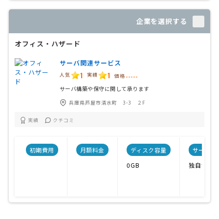
企業を選択する
オフィス・ハザード
サーバ関連サービス
1
1
人気
実績
価格
-----
サーバ構築や保守に関して承ります
兵庫県芦屋市清水町 3-3 ２F
実績
クチコミ
初期費用
月額料金
ディスク容量
サーバ形
0GB
独自サー