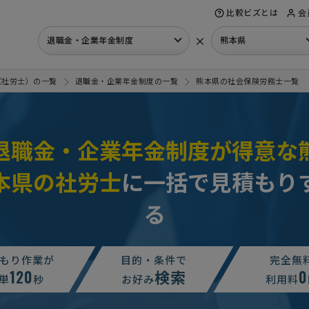
比較ビズとは
会
×
退職金・企業年金制度
熊本県
（社労士）の一覧
退職金・企業年金制度の一覧
熊本県の社会保険労務士一覧
退職金・企業年金制度が得意な
本県の社労士
に一括で見積もり
る
もり作業が
目的・条件で
完全無
120
検索
0
単
秒
お好み
利用料