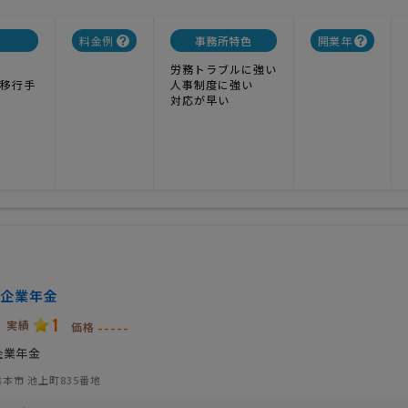
料金例
事務所特色
開業年
労務トラブルに強い
移行手
人事制度に強い
対応が早い
企業年金
1
実績
-----
価格
企業年金
本市 池上町835番地