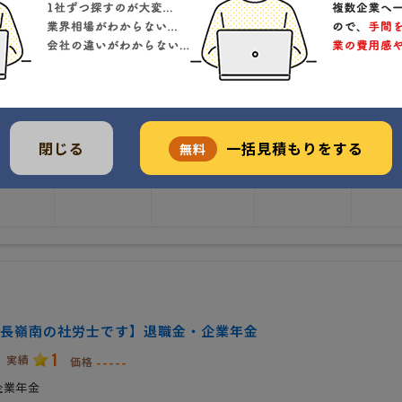
クチコミ
料金例
事務所特色
開業年
得意
若い
全般
移行手
閉じる
一括見積もりをする
無料
長嶺南の社労士です】退職金・企業年金
1
実績
-----
価格
企業年金