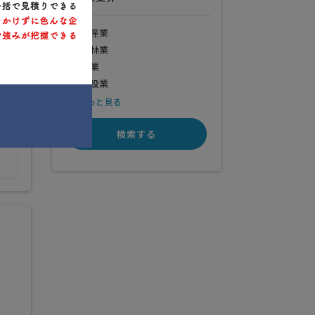
水産業
農林業
業界
鉱業
建設業
もっと見る
検索する