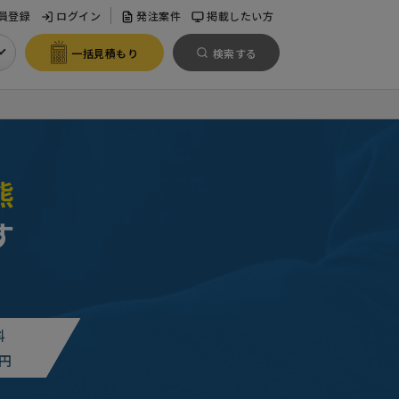
員登録
ログイン
発注案件
掲載したい方
一括見積もり
検索する
熊
す
料
円