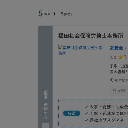
5
1 - 5
件中
件表示
福田社会保険労務士事務所
退職金・
1
人気
丁寧・迅
長の経験
熊本県熊
実績
企業を選択する
人事・総務・助成
丁寧・迅速かつ低
特徴
貴社のリスクマネ