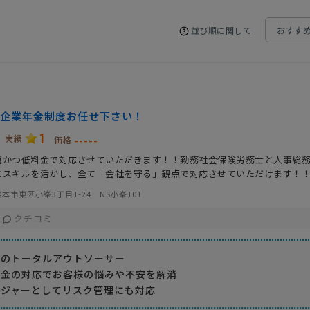
並び順に関して
企業年金制度お任せ下さい！
1
実績
-----
価格
速かつ低料金で対応させていただきます！！勤務社会保険労務士と人事総
とスキルを活かし、全て「会社を守る」観点で対応させていただけます！
本市東区小峯3丁目1-24 NS小峯101
クチコミ
金のトータルアウトソーサー
料金の対応でお客様の悩みや不安を解消
ージャーとしてリスク管理にも対応