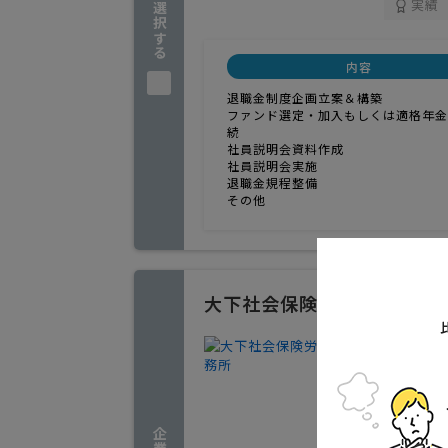
企業を選択する
実績
内容
退職金制度企画立案＆構築
ファンド選定・加入もしくは適格年金
続
社員説明会資料作成
社員説明会実施
退職金規程整備
その他
大下社会保険労務士事務所
退職金・
1
人気
退職金・
熊本県熊