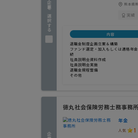
企業を選択する
熊本県熊
実績
内容
退職金制度企画立案＆構築
ファンド選定・加入もしくは適格年金
続
社員説明会資料作成
社員説明会実施
退職金規程整備
その他
徳丸社会保険労務士務事務
年金
1
人気