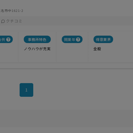
名市中1621-2
クチコミ
金例
事務所特色
開業年
得意業界
ノウハウが充実
全般
1