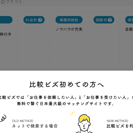
クチコミ
料金例
事務所特色
開業年
得
ノウハウが充実
全般
移行手
企業年金
1
実績
-----
価格
企業年金
本市龍田町弓削816リフティングブレーン2F