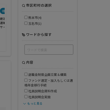
市区町村の選択
得意業界
熊本市(4)
建設業
運輸業
玉名市(1)
サービス業
ワードから探す
内容
退職金制度企画立案＆構築
ファンド選定・加入もしくは適
格年金移行手続
社員説明会資料作成
社員説明会実施
もっと見る