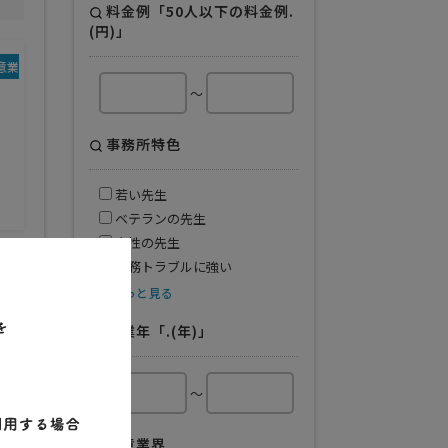
料金例「50人以下の料金例.
(円)」
意業界
～
事務所特色
若い先生
ベテランの先生
女性の先生
労務トラブルに強い
もっと見る
開業年「.(年)」
～
得意業界