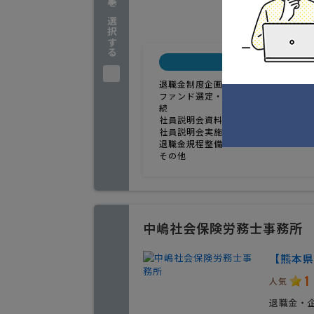
企業を選択する
実績
内容
退職金制度企画立案＆構築
ファンド選定・加入もしくは適格年金
続
社員説明会資料作成
社員説明会実施
退職金規程整備
その他
中嶋社会保険労務士事務所
【熊本県
1
人気
退職金・