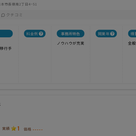
本市長嶺南2丁目4−51
クチコミ
料金例
事務所特色
開業年
得
ノウハウが充実
全般
移行手
所
1
実績
-----
価格