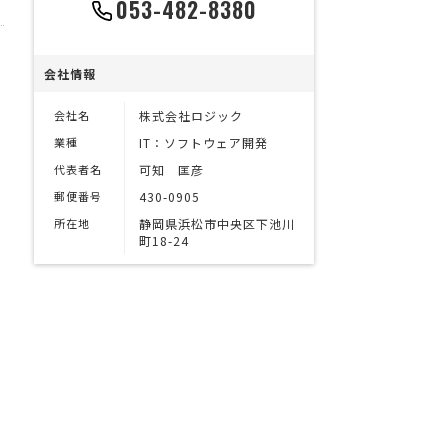
053-482-8380
会社情報
会社名
株式会社ロジック
業種
IT：ソフトウェア開発
代表者名
可知 匡彦
郵便番号
430-0905
所在地
静岡県浜松市中央区下池川
町18-24