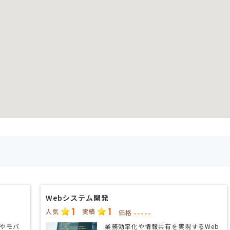
Webシステム開発
1
1
人気
実績
-----
価格
発やモバ
業務効率化や情報共有を実現するWeb