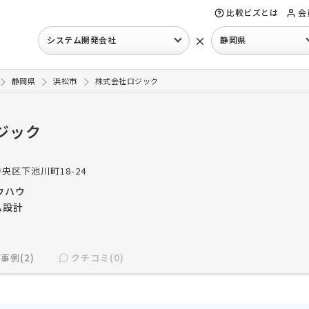
比較ビズとは
会
×
システム開発会社
静岡県
静岡県
浜松市
株式会社ロジック
ジック
央区下池川町18-24
ウハウ
ム設計
事例(2)
クチコミ(0)