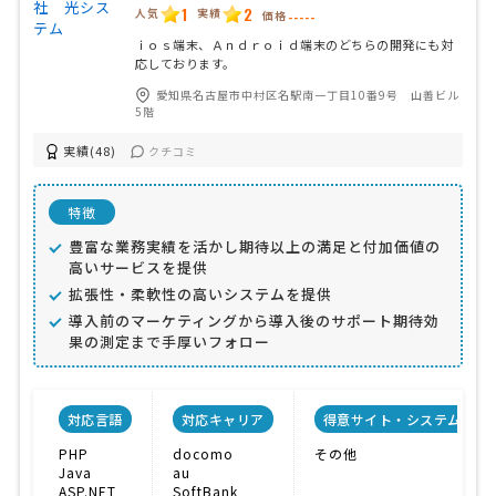
1
2
人気
実績
価格
-----
ｉｏｓ端末、Ａｎｄｒｏｉｄ端末のどちらの開発にも対
応しております。
愛知県名古屋市中村区名駅南一丁目10番9号 山善ビル
5階
実績(48)
クチコミ
特徴
豊富な業務実績を活かし期待以上の満足と付加価値の
高いサービスを提供
拡張性・柔軟性の高いシステムを提供
導入前のマーケティングから導入後のサポート期待効
果の測定まで手厚いフォロー
対応言語
対応キャリア
得意サイト・システム
PHP
docomo
その他
Java
au
ASP.NET
SoftBank