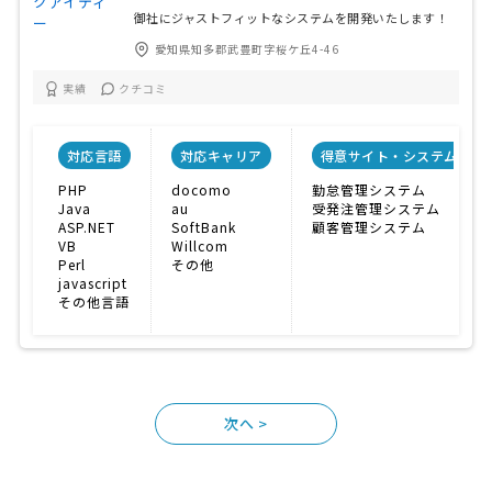
御社にジャストフィットなシステムを開発いたします！
愛知県知多郡武豊町字桜ケ丘4-46
実績
クチコミ
対応言語
対応キャリア
得意サイト・システム
PHP
docomo
勤怠管理システム
Java
au
受発注管理システム
ASP.NET
SoftBank
顧客管理システム
VB
Willcom
Perl
その他
javascript
その他言語
>