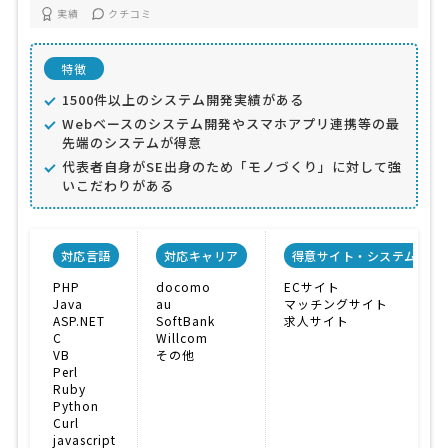
実績
クチコミ
特徴
1500件以上のシステム開発実績がある
Webベースのシステム開発やスマホアプリ連携等の最
先端のシステムが得意
代表者自身がSE出身のため「モノづくり」に対して強
いこだわりがある
対応言語
対応キャリア
得意サイト・システム
PHP
docomo
ECサイト
Java
au
マッチングサイト
ASP.NET
SoftBank
求人サイト
C
Willcom
VB
その他
Perl
Ruby
Python
Curl
javascript