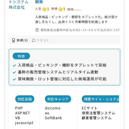
開発
1
1
人気
実績
価格
-----
入荷検品・ピッキング・棚卸をタブレット化。紙の受け
渡しをなくし、出荷ミスと作業時間を削減します
愛知県名古屋市中区丸の内2−14−4エグゼ丸の内ビル5F
実績(8)
クチコミ
特徴
入荷検品・ピッキング・棚卸をタブレットで完結
基幹の販売管理システムとリアルタイム連動
賞味期限・ロット管理に対応した現場運用が可能
対応言語
対応キャリア
得意サイト・システム
PHP
docomo
ECサイト
ASP.NET
au
受発注管理システム
VB
SoftBank
顧客管理システム
javascript