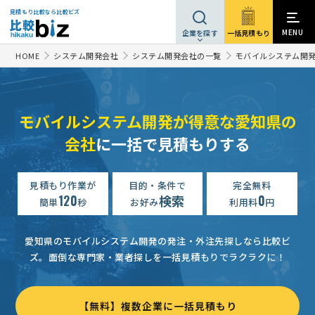
見積もり比較なら比較ビズ
MENU
一括見積もり
企業を探す
HOME
システム開発会社
システム開発会社の一覧
モバイルシステム開
モバイルシステム開発が得意な愛知県の
会社
に一括で見積もりする
見積もり作業が
目的・条件で
完全無料
120
検索
0
簡単
秒
お好み
利用料
円
愛知県のモバイルシステム開発の発注・外注先探しなら比較ビ
ズ。
面倒な専門家・業者探しを一括見積もりでラクラクに！
【無料】複数企業に一括見積もり