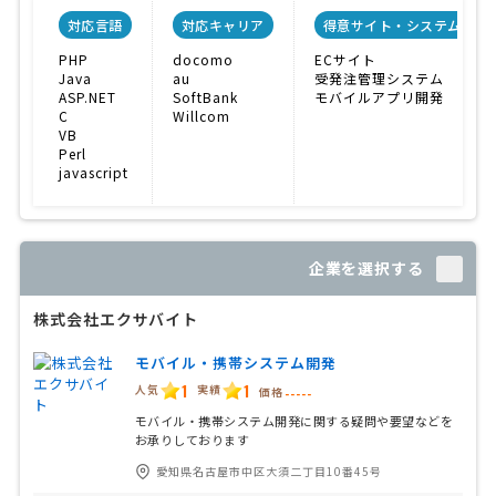
対応言語
対応キャリア
得意サイト・システム
PHP
docomo
ECサイト
Java
au
受発注管理システム
ASP.NET
SoftBank
モバイルアプリ開発
C
Willcom
VB
Perl
javascript
企業を選択する
株式会社エクサバイト
モバイル・携帯システム開発
1
1
人気
実績
価格
-----
モバイル・携帯システム開発に関する疑問や要望などを
お承りしております
愛知県名古屋市中区大須二丁目10番45号