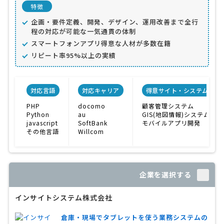
特徴
企画・要件定義、開発、デザイン、運用改善まで全行
程の対応が可能な一気通貫の体制
スマートフォンアプリ得意な人材が多数在籍
リピート率95%以上の実績
対応言語
対応キャリア
得意サイト・システム
PHP
docomo
顧客管理システム
Python
au
GIS(地図情報)システム
javascript
SoftBank
モバイルアプリ開発
その他言語
Willcom
企業を選択する
インサイトシステム株式会社
倉庫・現場でタブレットを使う業務システムの