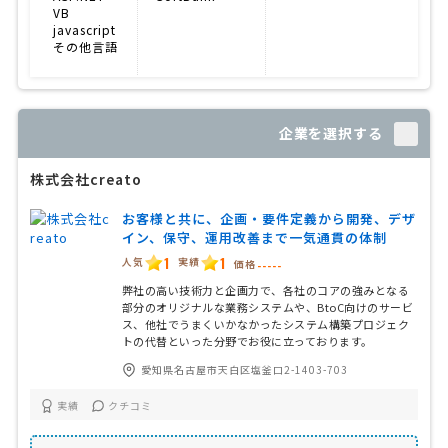
VB
javascript
その他言語
企業を選択する
株式会社creato
お客様と共に、企画・要件定義から開発、デザ
イン、保守、運用改善まで一気通貫の体制
1
1
人気
実績
価格
-----
弊社の高い技術力と企画力で、各社のコアの強みとなる
部分のオリジナルな業務システムや、BtoC向けのサービ
ス、他社でうまくいかなかったシステム構築プロジェク
トの代替といった分野でお役に立っております。
愛知県名古屋市天白区塩釜口2-1403-703
実績
クチコミ