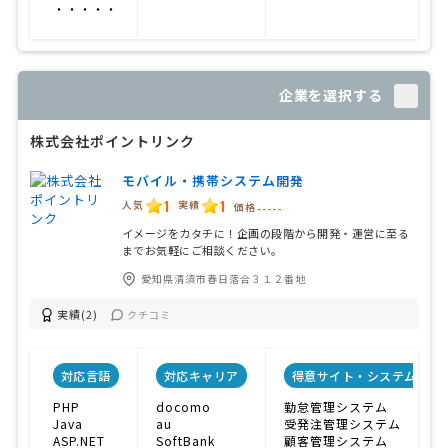
・・・・・
企業を選択する
株式会社ポイントリンク
モバイル・携帯システム開発
1
1
人気
実績
価格
-----
イメージをカタチに！企画の段階から開発・運営に至る
までお気軽にご相談ください。
愛知県清須市春日落合３１２番地
実績(2)
クチコミ
対応言語
対応キャリア
得意サイト・システム
PHP
docomo
勤怠管理システム
Java
au
受発注管理システム
ASP.NET
SoftBank
顧客管理システム