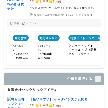
1
1
人気
実績
価格
-----
ビジネス用からゲームサイトまで、幅広く作ります。
愛知県名古屋市中区大須4-14-26 ジツダビル4F
実績
クチコミ
対応言語
対応キャリア
得意サイト・システム
ASP.NET
docomo
アンケートサイト
VB
au
モバイルアプリ開発
javascript
SoftBank
グループウェア
その他言語
Willcom
企業を選択する
有限会社ワンクリックアイティー
【扱いやすい】 ケータイシステム開発
1
1
人気
実績
価格
-----