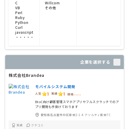
C
Willcom
VB
その他
Perl
Ruby
Python
Curl
javascript
・・・・・
企業を選択する
株式会社Brandea
モバイルシステム開発
1
1
人気
実績
価格
-----
BtoC向け顧客管理スマホアプリやフルスクラッチでのア
プリ開発も手掛けております
愛知県名古屋市中区新栄2-1-4 アソルティ新栄7C
実績
クチコミ