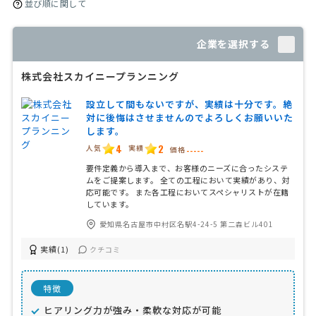
並び順に関して
企業を選択する
株式会社スカイニープランニング
設立して間もないですが、実績は十分です。絶
対に後悔はさせませんのでよろしくお願いいた
します。
4
2
人気
実績
価格
-----
要件定義から導入まで、お客様のニーズに合ったシステ
ムをご提案します。 全ての工程において実績があり、対
応可能です。 また各工程においてスペシャリストが在籍
しています。
愛知県名古屋市中村区名駅4-24-5 第二森ビル401
実績(1)
クチコミ
特徴
ヒアリング力が強み・柔軟な対応が可能