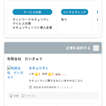
サービス内容
コンサルティング
自社
ネットワークセキュリティ
有り
無し
ウイルス対策
セキュリティソフト導入支援
企業を選択する
有限会社 だいきゅう
セキュリティ
1
1
人気
実績
価格
-----
セキュリティに関するおといあわせはこちら
愛知県常滑市明和町５−１２５−１
実績
クチコミ