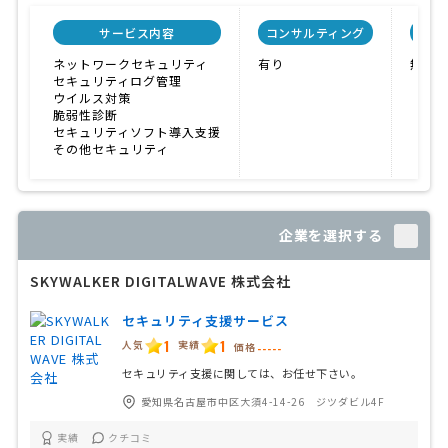
サービス内容
コンサルティング
自社
ネットワークセキュリティ
有り
無し
セキュリティログ管理
ウイルス対策
脆弱性診断
セキュリティソフト導入支援
その他セキュリティ
企業を選択する
SKYWALKER DIGITALWAVE 株式会社
セキュリティ支援サービス
1
1
人気
実績
価格
-----
セキュリティ支援に関しては、お任せ下さい。
愛知県名古屋市中区大須4-14-26 ジツダビル4F
実績
クチコミ