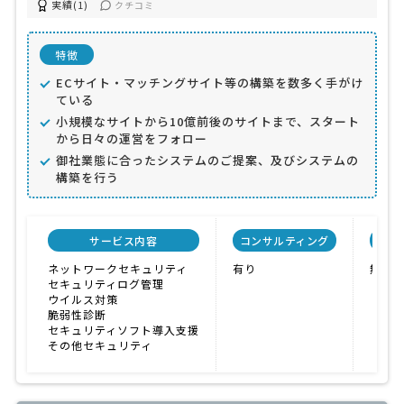
実績(1)
クチコミ
特徴
ECサイト・マッチングサイト等の構築を数多く手がけ
ている
小規模なサイトから10億前後のサイトまで、スタート
から日々の運営をフォロー
御社業態に合ったシステムのご提案、及びシステムの
構築を行う
サービス内容
コンサルティング
自社
ネットワークセキュリティ
有り
無し
セキュリティログ管理
ウイルス対策
脆弱性診断
セキュリティソフト導入支援
その他セキュリティ