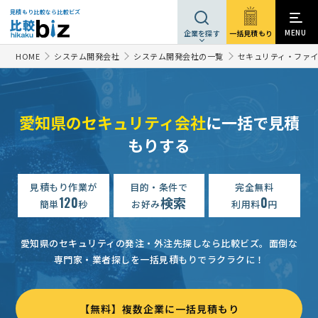
見積もり比較なら比較ビズ
MENU
一括見積もり
企業を探す
HOME
システム開発会社
システム開発会社の一覧
セキュリティ・ファ
愛知県のセキュリティ会社
に一括で見積
もりする
見積もり作業が
目的・条件で
完全無料
120
検索
0
簡単
秒
お好み
利用料
円
愛知県のセキュリティの発注・外注先探しなら比較ビズ。
面倒な
専門家・業者探しを一括見積もりでラクラクに！
【無料】複数企業に一括見積もり