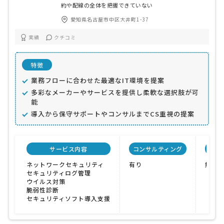
約や配線の全体を把握できていない
愛知県名古屋市中区大井町1-37
実績
クチコミ
特徴
業務フローに合わせた最適なIT環境を提案
多彩なメーカーやサービスを提供し柔軟な選択肢が可
能
導入から保守サポートやコンサルまでCS重視の提案
サービス内容
コンサルティング
自社
ネットワークセキュリティ
有り
無し
セキュリティログ管理
ウイルス対策
脆弱性診断
セキュリティソフト導入支援