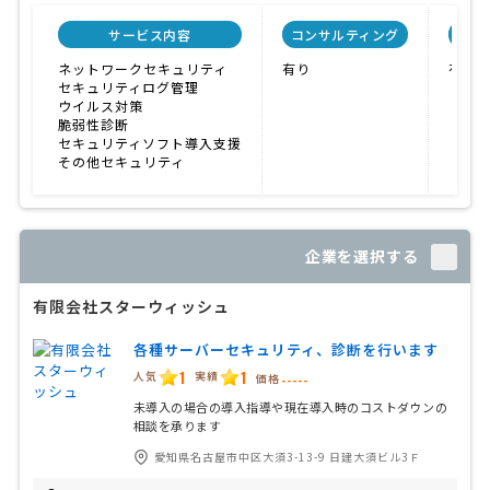
サービス内容
コンサルティング
自社
ネットワークセキュリティ
有り
有り
セキュリティログ管理
ウイルス対策
脆弱性診断
セキュリティソフト導入支援
その他セキュリティ
企業を選択する
有限会社スターウィッシュ
各種サーバーセキュリティ、診断を行います
1
1
人気
実績
価格
-----
未導入の場合の導入指導や現在導入時のコストダウンの
相談を承ります
愛知県名古屋市中区大須3-13-9 日建大須ビル3Ｆ