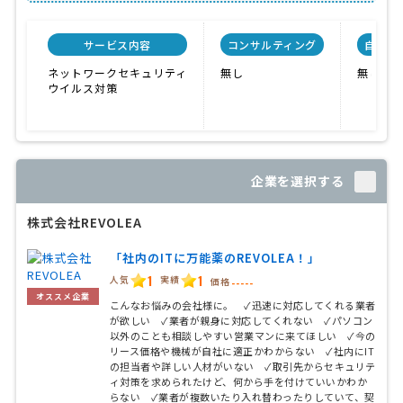
サービス内容
コンサルティング
自社セ
ネットワークセキュリティ
無し
無し
ウイルス対策
企業を選択する
株式会社REVOLEA
「社内のITに万能薬のREVOLEA！」
1
1
人気
実績
価格
-----
オススメ企業
こんなお悩みの会社様に。 ✓迅速に対応してくれる業者
が欲しい ✓業者が親身に対応してくれない ✓パソコン
以外のことも相談しやすい営業マンに来てほしい ✓今の
リース価格や機械が自社に適正かわからない ✓社内にIT
の担当者や詳しい人材がいない ✓取引先からセキュリテ
ィ対策を求められたけど、何から手を付けていいかわか
らない ✓業者が複数いたり入れ替わったりしていて、契