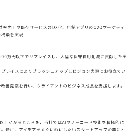
益率向上や既存サービスのDX化、店舗アプリのO2Oマーケティ
係構築を実現
を100万円以下でリプレイスし、大幅な保守費用削減に貢献した実
リプレイスによりブラッシュアップしビジョン実現にお役立てい
や改善提案を行い、クライアントのビジネス成長を支援します。
以上かかるところを、当社ではAIやノーコード技術を積極的に
す。特に、アイデアをすぐに形にしたいスタートアップ企業にと