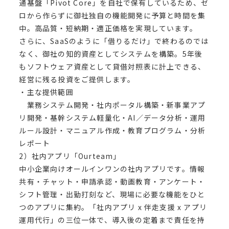
通基盤「Pivot Core」を自社で保有しているため、ゼ
ロから作らずに御社独自の機能開発に予算と時間を集
中。高品質・短納期・適正価格を実現しています。
さらに、SaaSのように「借りるだけ」で終わるのでは
なく、御社の知的資産としてシステムを構築。5年後
もソフトウェア資産として貸借対照表に計上できる、
経営に残る投資をご提供します。
・主な提供範囲
業務システム開発・社内ポータル構築・新事業アプ
リ開発・基幹システム軽量化・AI／データ分析・運用
ルール設計・マニュアル作成・教育プログラム・分析
レポート
2）社内アプリ「Ourteam」
中小企業向けオールインワンの社内アプリです。情報
共有・チャット・申請承認・動画教育・アンケート・
シフト管理・出勤打刻など、現場に必要な機能をひと
つのアプリに集約。「社内アプリ x 伴走支援 x アプリ
運用代行」の三位一体で、導入後の定着まで責任を持