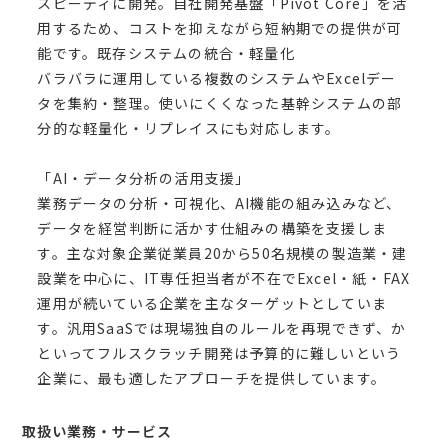
スピーディに開発。自社開発基盤「Pivot Core」を活
用するため、コストを抑えながら短納期での提供が可
能です。既存システムの統合・軽量化
バラバラに運用している複数のシステムやExcelデー
タを集約・整理。使いにくくなった基幹システムの部
分的な軽量化・リプレイスにも対応します。
「AI・データ分析の活用支援」
業務データの分析・可視化、AI機能の組み込みなど、
データを経営判断に活かす仕組みの構築を支援しま
す。主な対象企業従業員20から50名規模の製造業・建
設業を中心に、IT専任担当者が不在でExcel・紙・FAX
運用が続いている企業を主なターゲットとしていま
す。汎用SaaSでは現場独自のルールを再現できず、か
といってフルスクラッチ開発は予算的に難しいという
企業に、最も適したアプローチを提供しています。
取扱い業務・サービス