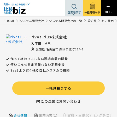
見積もり比較なら比較ビズ
MENU
一括見積もり
企業を探す
HOME
システム開発会社
システム開発会社の一覧
愛知県
名古屋市
Pivot Plus株式会社
平田 卓己
愛知県
名古屋市
西区赤城町124-2
作って終わりにしない現場密着の開発
使いこなせるまで離れない定着支援
SaaSより安く残る自社システムの構築
一括見積りする
この企業にお問い合わせ
実績・事例(0)
クチコミ(0
会社情報
業務内容(1)