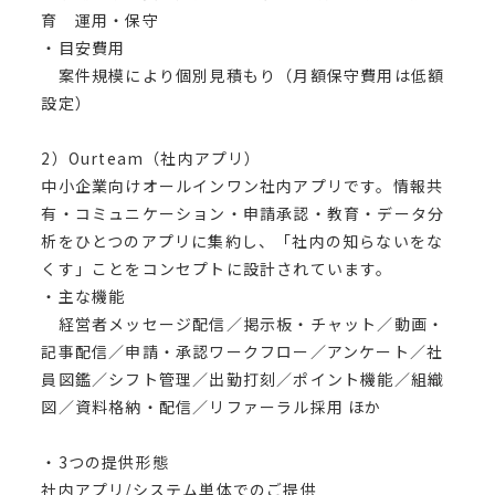
育 運用・保守
・目安費用
案件規模により個別見積もり（月額保守費用は低額
設定）
2）Ourteam（社内アプリ）
中小企業向けオールインワン社内アプリです。情報共
有・コミュニケーション・申請承認・教育・データ分
析をひとつのアプリに集約し、「社内の知らないをな
くす」ことをコンセプトに設計されています。
・主な機能
経営者メッセージ配信／掲示板・チャット／動画・
記事配信／申請・承認ワークフロー／アンケート／社
員図鑑／シフト管理／出勤打刻／ポイント機能／組織
図／資料格納・配信／リファーラル採用 ほか
・3つの提供形態
社内アプリ/システム単体でのご提供