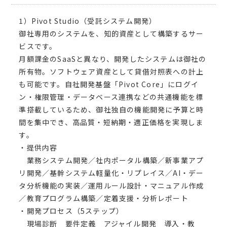
1）Pivot Studio（受託システム開発）
御社専用のシステムを、知的資産として構築するサー
ビスです。
月額課金のSaaSと異なり、開発したシステムは御社の
所有物。ソフトウェア資産として貸借対照表への計上
も可能です。自社開発基盤「Pivot Core」にログイ
ン・権限管理・データベース連携などの共通機能を標
準搭載しているため、御社独自の機能開発に予算と時
間を集中でき、高品質・短納期・適正価格を実現しま
す。
・提供内容
業務システム開発／社内ポータル構築／新事業アプ
リ開発／基幹システム軽量化・リプレイス／AI・デー
タ分析機能の実装／運用ルール設計・マニュアル作成
／教育プログラム構築／定着支援・分析レポート
・開発プロセス（5ステップ）
現場診断 要件定義 アジャイル開発 導入・教