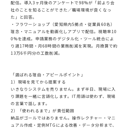
配信。導入3ヶ月後のアンケートで98%が「前より会
社のことを知ることができた／職場環境が良くなっ
た」と回答。
・フラワーショップ（愛知県内5拠点・従業員60名）
理念・マニュアルを動画化しアプリで配信。視聴率10
0%を達成。申請業務のデジタル化・ツール統合によ
り週17時間・月68時間の業務削減を実現。月換算で約
13万6千円分の工数削減。
「選ばれる理由・アピールポイント」
1）現場を見てから提案する
いきなりシステムを売りません。まず半日、現場に入
り課題を一緒に言語化します。IT用語は使わず、現場
の言葉で話します。
2）「使われるまで」が責任範囲
納品がゴールではありません。操作レクチャー・マニ
ュアル作成・定例MTGによる改善・データ分析まで、