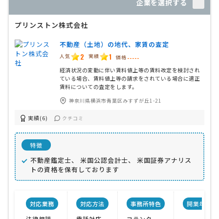
企業を選択する
プリンストン株式会社
不動産（土地）の地代、家賃の査定
2
1
人気
実績
価格
-----
経済状況の変動に伴い賃料値上等の賃料改定を検討され
ている場合、賃料値上等の請求をされている場合に適正
賃料についての査定をします。
神奈川県横浜市青葉区みすずが丘1-21
実績(6)
クチコミ
特徴
不動産鑑定士、 米国公認会計士、 米国証券アナリス
トの資格を保有しております
対応業務
対応方法
事務所特色
開業年
法律相談
電話対応
フランク