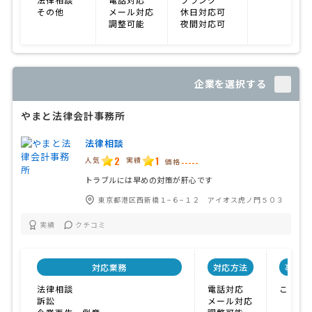
その他
メール対応
休日対応可
調整可能
夜間対応可
企業を選択する
やまと法律会計事務所
法律相談
2
1
人気
実績
価格
-----
トラブルには早めの対策が肝心です
東京都港区西新橋１−６−１２ アイオス虎ノ門５０３
実績
クチコミ
対応業務
対応方法
事務所
法律相談
電話対応
こまめ
訴訟
メール対応