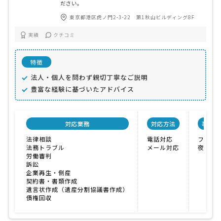
ださい。
東京都港区虎ノ門2-3-22 第1秋山ビルディング8F
実績
クチコミ
特徴
法人・個人を問わず親切丁寧なご説明
豊富な経験に基づいたアドバイス
対応業務
対応方法
事務所
法律相談
電話対応
フラン
法務トラブル
メール対応
夜間対
労働審判
訴訟
企業再生・倒産
契約書・書類作成
遺言状作成（遺産分割協議書作成）
債権回収