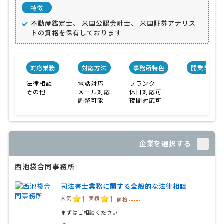
特徴
不動産鑑定士、 米国公認会計士、 米国証券アナリス
トの資格を保有しております
対応業務
対応方法
事務所特色
開業年
法律相談
電話対応
フランク
その他
メール対応
休日対応可
調整可能
夜間対応可
企業を選択する
西池袋合同事務所
司法書士業務に関する全般的な法律相談
1
1
人気
実績
価格
-----
まずはご相談ください