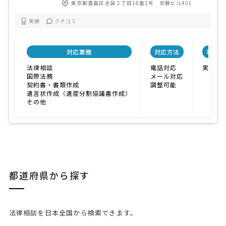
東京都豊島区池袋２丁目18番2号 安藤ビル401
実績
クチコミ
対応業務
対応方法
事務所
法律相談
電話対応
実績が
国際法務
メール対応
契約書・書類作成
調整可能
遺言状作成（遺産分割協議書作成）
その他
都道府県から探す
法律相談を日本全国から検索できます。