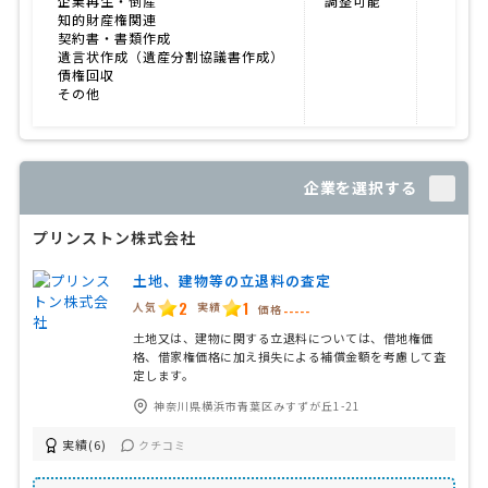
企業再生・倒産
調整可能
知的財産権関連
契約書・書類作成
遺言状作成（遺産分割協議書作成）
債権回収
その他
企業を選択する
プリンストン株式会社
土地、建物等の立退料の査定
2
1
人気
実績
価格
-----
土地又は、建物に関する立退料については、借地権価
格、借家権価格に加え損失による補償金額を考慮して査
定します。
神奈川県横浜市青葉区みすずが丘1-21
実績(6)
クチコミ