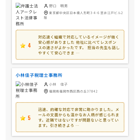
野口 明男
東京都中央区日本橋人形町3-4-6 宮井江戸ビル2
階
対応速く組織で対応しているイメージが強く
安心感がありました 他社に比べてレスポン
4
スの速さがよかったです。 担当の先生も話し
やすくて安心できま …
小林佳子税理士事務所
小林 佳子
福岡県福岡市西区西の丘37842
迅速、的確な対応で非常に助かりました。メ
ールの文面からも温かなお人柄が感じられま
5
す。近隣ではないですが問題ないと思ってい
ます。引き続きよろ …