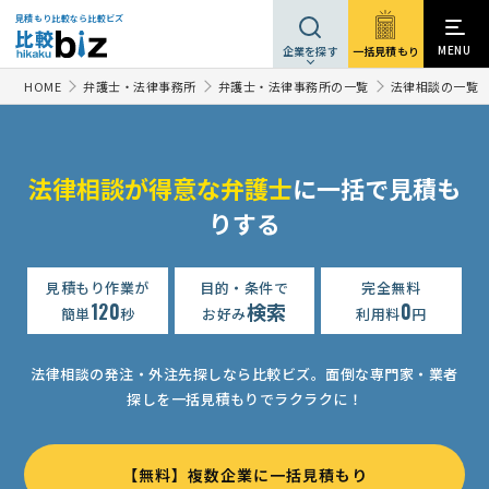
見積もり比較なら比較ビズ
MENU
一括見積もり
企業を探す
HOME
弁護士・法律事務所
弁護士・法律事務所の一覧
法律相談の一覧
法律相談が得意な弁護士
に一括で見積も
【借金回収のため、借り主の住所を特定したい】法律相談・提案依頼
りする
法律相談・提案依頼
50万円まで
東京都
高齢者・要介護者向けQ&A掲示板での法律回答業務
見積もり作業が
目的・条件で
完全無料
相談して決めたい
120
検索
0
簡単
秒
お好み
利用料
円
法律相談・提案依頼
相談して決めたい
東京都
業務委託契約および事業形態についてのご相談
相談して決めたい
法律相談の発注・外注先探しなら比較ビズ。
面倒な専門家・業者
探しを一括見積もりでラクラクに！
法律相談・提案依頼
相談して決めたい
東京都
【借金に関する手続き】法律相談・提案依頼
相談して決めたい
【無料】複数企業に一括見積もり
【時効の援用を希望】法律相談の見積もり依頼
相談して決めたい