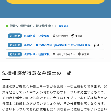
法律相談・提案依頼
予算上限なし
東京都
法律相談の見積もり依頼
30万円まで
福岡県
見積もり発注案件、続々発生中！
●
（
一覧を見る
）
【借金回収のため、借り主の住所を特定したい】法律相談・提案依頼
法律相談・提案依頼
50万円まで
東京都
高齢者・要介護者向けQ&A掲示板での法律回答業務
相談して決めたい
法律相談・提案依頼
相談して決めたい
東京都
業務委託契約および事業形態についてのご相談
相談して決めたい
法律相談が得意な弁護士の一覧
法律相談・提案依頼
相談して決めたい
東京都
法律相談が得意な弁護士を一覧から比較・一括見積もりできます。起
業を経営していく中で大小関わらず必ずトラブルは発生するもので、
その際弁護士の助けは必要です。大きいトラブルであれば経験豊富な
弁護士に依頼した方が良いでしょうが、その分費用も高くなります。
小さいトラブルであれば費用も安く済む若手に依頼してもいいと思い