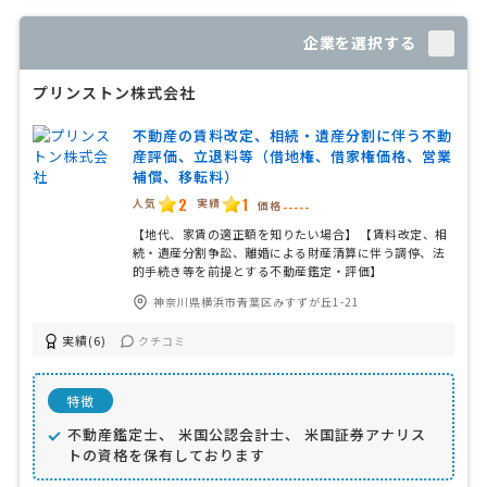
企業を選択する
プリンストン株式会社
不動産の賃料改定、相続・遺産分割に伴う不動
産評価、立退料等（借地権、借家権価格、営業
補償、移転料）
2
1
人気
実績
価格
-----
【地代、家賃の適正額を知りたい場合】 【賃料改定、相
続・遺産分割争訟、離婚による財産清算に伴う調停、法
的手続き等を前提とする不動産鑑定・評価】
神奈川県横浜市青葉区みすずが丘1-21
実績(6)
クチコミ
特徴
不動産鑑定士、 米国公認会計士、 米国証券アナリス
トの資格を保有しております