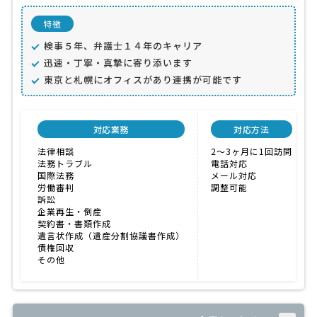
特徴
検事５年、弁護士１４年のキャリア
迅速・丁寧・真摯に寄り添います
東京と札幌にオフィスがあり連携が可能です
対応業務
対応方法
法律相談
2〜3ヶ月に1回訪問
法務トラブル
電話対応
国際法務
メール対応
労働審判
調整可能
訴訟
企業再生・倒産
契約書・書類作成
遺言状作成（遺産分割協議書作成）
債権回収
その他