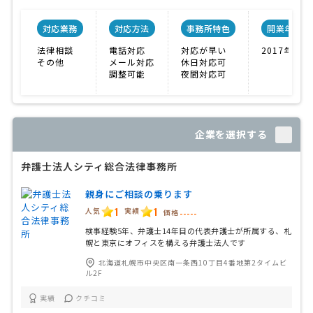
対応業務
対応方法
事務所特色
開業年
法律相談
電話対応
対応が早い
2017年
その他
メール対応
休日対応可
調整可能
夜間対応可
企業を選択する
弁護士法人シティ総合法律事務所
親身にご相談の乗ります
1
1
人気
実績
価格
-----
検事経験5年、弁護士14年目の代表弁護士が所属する、札
幌と東京にオフィスを構える弁護士法人です
北海道札幌市中央区南一条西10丁目4番地第2タイムビ
ル2F
実績
クチコミ