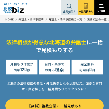
見積もり比較なら比較ビズ
MENU
一括見積もり
企業を探す
HOME
弁護士・法律事務所
弁護士・法律事務所の一覧
法律相談の一覧
法律相談が得意な北海道の弁護士
に一括
で見積もりする
見積もり作業が
目的・条件で
完全無料
120
検索
0
簡単
秒
お好み
利用料
円
北海道の法律相談の発注・外注先探しなら比較ビズ。
面倒な専門
家・業者探しを一括見積もりでラクラクに！
【無料】複数企業に一括見積もり