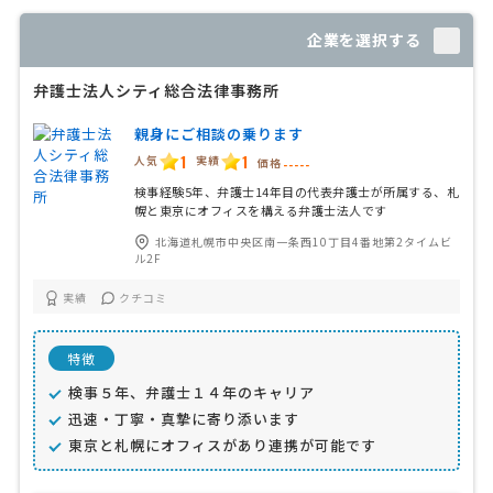
企業を選択する
弁護士法人シティ総合法律事務所
親身にご相談の乗ります
1
1
人気
実績
価格
-----
検事経験5年、弁護士14年目の代表弁護士が所属する、札
幌と東京にオフィスを構える弁護士法人です
北海道札幌市中央区南一条西10丁目4番地第2タイムビ
ル2F
実績
クチコミ
特徴
検事５年、弁護士１４年のキャリア
迅速・丁寧・真摯に寄り添います
東京と札幌にオフィスがあり連携が可能です