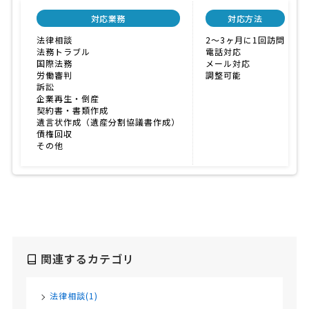
対応業務
対応方法
法律相談
2〜3ヶ月に1回訪問
法務トラブル
電話対応
国際法務
メール対応
労働審判
調整可能
訴訟
企業再生・倒産
契約書・書類作成
遺言状作成（遺産分割協議書作成）
債権回収
その他
関連するカテゴリ
法律相談(1)