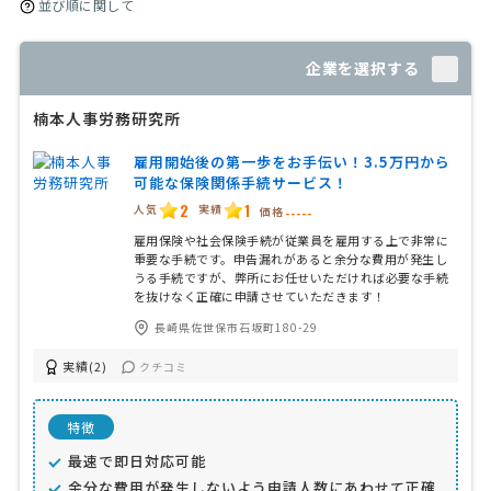
並び順に関して
企業を選択する
楠本人事労務研究所
雇用開始後の第一歩をお手伝い！3.5万円から
可能な保険関係手続サービス！
2
1
人気
実績
価格
-----
雇用保険や社会保険手続が従業員を雇用する上で非常に
重要な手続です。申告漏れがあると余分な費用が発生し
うる手続ですが、弊所にお任せいただければ必要な手続
を抜けなく正確に申請させていただきます！
長崎県佐世保市石坂町180-29
実績(2)
クチコミ
特徴
最速で即日対応可能
余分な費用が発生しないよう申請人数にあわせて正確