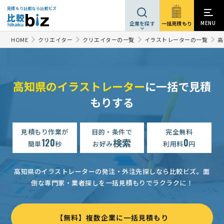
見積もり比較なら比較ビズ
MENU
一括見積もり
企業を探す
HOME
クリエイター
クリエイターの一覧
イラストレーターの一覧
高
高知県のイラストレーター
に一括で見積
もりする
見積もり作業が
目的・条件で
完全無料
120
検索
0
簡単
秒
お好み
利用料
円
高知県のイラストレーターの発注・外注先探しなら比較ビズ。
面
倒な専門家・業者探しを一括見積もりでラクラクに！
【無料】複数企業に一括見積もり