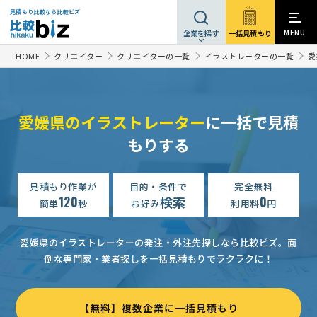
見積もり比較なら比較ビズ
MENU
一括見積もり
企業を探す
HOME
クリエイター
クリエイターの一覧
イラストレーターの一覧
愛
愛媛県のイラストレーター
に一括で見積
もりする
見積もり作業が
目的・条件で
完全無料
120
検索
0
簡単
秒
お好み
利用料
円
愛媛県のイラストレーターの発注・外注先探しなら比較ビズ。
面
倒な専門家・業者探しを一括見積もりでラクラクに！
【無料】複数企業に一括見積もり