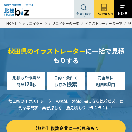
見積もり比較なら比較ビズ
MENU
一括見積もり
企業を探す
HOME
クリエイター
クリエイターの一覧
イラストレーターの一覧
秋
秋田県のイラストレーター
に一括で見積
もりする
見積もり作業が
目的・条件で
完全無料
120
検索
0
簡単
秒
お好み
利用料
円
秋田県のイラストレーターの発注・外注先探しなら比較ビズ。
面
倒な専門家・業者探しを一括見積もりでラクラクに！
【無料】複数企業に一括見積もり