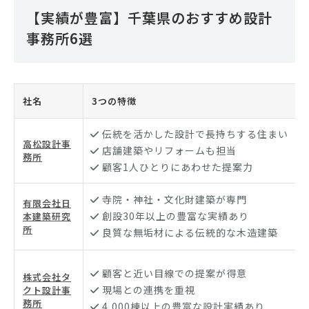
【実績が豊富】千葉県のおすすめ設計
事務所6選
社名
3つの特徴
伝統を活かした設計で長持ちする住まい
高松設計事
店舗建築やリフォームも担当
務所
顧客1人ひとりにあわせた提案力
寺院・神社・文化財建築が専門
有限会社日
創設30年以上の豊富な実績あり
本建築研究
所
良質な無垢材による伝統的な木造建築
顧客と近い目線での提案が得意
株式会社タ
現場との連携を重視
クト設計事
務所
4,000棟以上の豊富な設計実績あり