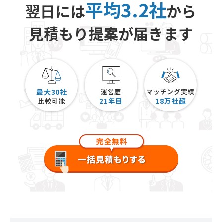
平均3.2社
翌日には
から
見積もり提案が届きます
最大30社
運営歴
マッチング実績
21
年目
18
万社超
比較可能