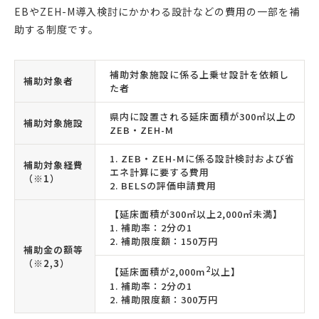
EBやZEH-M導入検討にかかわる設計などの費用の一部を補
助する制度です。
補助対象施設に係る上乗せ設計を依頼し
補助対象者
た者
県内に設置される延床面積が300㎡以上の
補助対象施設
ZEB・ZEH-M
1. ZEB・ZEH-Mに係る設計検討および省
補助対象経費
エネ計算に要する費用
（※1）
2. BELSの評価申請費用
【延床面積が300㎡以上2,000㎡未満】
1. 補助率：2分の1
2. 補助限度額：150万円
補助金の額等
（※2,3）
2
【延床面積が2,000m
以上】
1. 補助率：2分の1
2. 補助限度額：300万円