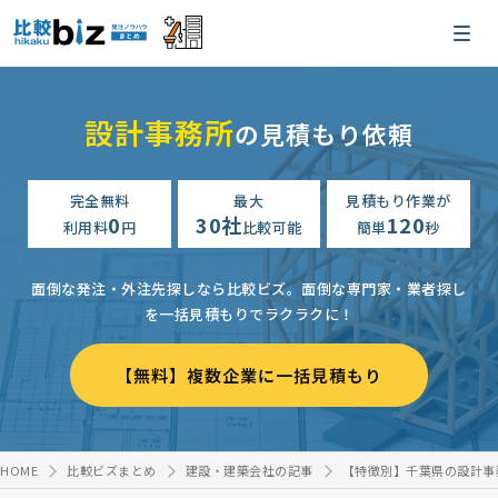
設計事務所
の見積もり依頼
完全無料
最大
見積もり作業が
0
30社
120
利用料
円
比較可能
簡単
秒
面倒な発注・外注先探しなら比較ビズ。
面倒な専門家・業者探し
を一括見積もりでラクラクに！
【無料】複数企業に一括見積もり
HOME
比較ビズまとめ
建設・建築会社の記事
【特徴別】千葉県の設計事