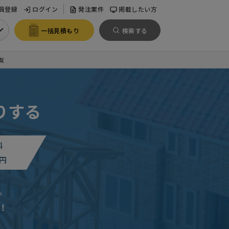
員登録
ログイン
発注案件
掲載したい方
一括見積もり
検索する
覧
りする
料
円
。
！