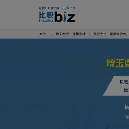
見積もり比較なら比較ビズ
HOME
建設会社・建築会社
建設会社・建築会社の
埼玉
見積
【用途変更手続き】建設デザイ
簡
【2世帯住宅を建てる案件】建設
建設デザイン・設計の見積り
【マンションリノベ図面作成】建