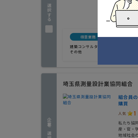
企業を選択する
埼玉県さ
実績
得意業務
対応
建築コンサルタント
建築コンサ
その他
その他
埼玉県測量設計業協同組合
組合員の
購買
1
人気
企業を選択する
私たち協
産・官・
地域社会