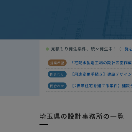
【設計～申請～工事監理(完了検査
【中古一軒家を購入し住居兼店舗
【障がい者グループホーム設計】
建設デザイン・設計の見積り
見積もり発注案件、続々発生中！
●
（
一覧
「間取り図の作成」の見積り
「宅配水製造工場の設計図面作成
【用途変更手続き】建設デザイ
【2世帯住宅を建てる案件】建設
建設デザイン・設計の見積り
【マンションリノベ図面作成】建
埼玉県の設計事務所の一覧
【設計～申請～工事監理(完了検査
【中古一軒家を購入し住居兼店舗