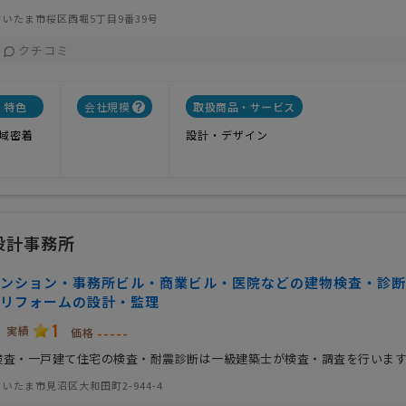
いたま市桜区西堀5丁目9番39号
クチコミ
特色
会社規模
取扱商品・サービス
域密着
設計・デザイン
設計事務所
マンション・事務所ビル・商業ビル・医院などの建物検査・診
リフォームの設計・監理
1
実績
-----
価格
検査・一戸建て住宅の検査・耐震診断は一級建築士が検査・調査を行いま
いたま市見沼区大和田町2-944-4