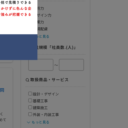
技術力
デザイン力
提案力
環境配慮
もっと見る
会社規模「社員数.(人)」
～
取扱商品・サービス
同
設計・デザイン
基礎工事
建築施工
く
外装・内装工事
めて
もっと見る