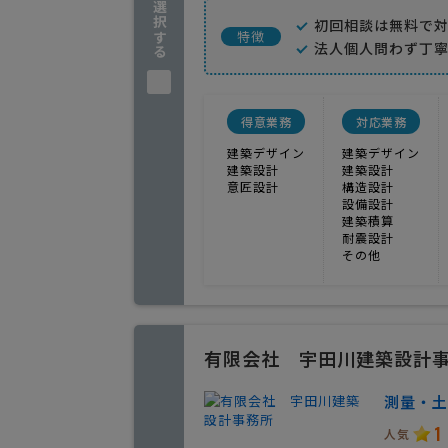
企業を選択する
初回相談は無料で
特徴
法人個人問わず丁
得意業務
対応業務
建築デザイン
建築デザイン
建築設計
建築設計
意匠設計
構造設計
設備設計
建築積算
耐震設計
その他
有限会社 宇田川建築設計
測量・土
1
人気