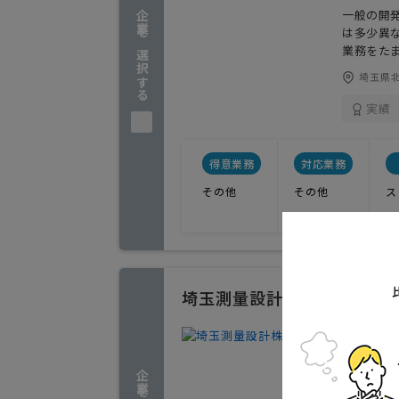
一般の開
企業を選択する
は多少異
業務をた
埼玉県北
実績
得意業務
対応業務
その他
その他
ス
埼玉測量設計株式会社
測量 建
1
人気
測量 建