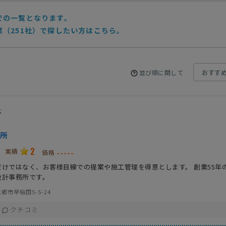
での一覧となります。
（251社）で探したい方はこちら。
並び順に関して
所
所
2
実績
-----
価格
だけではなく、お客様目線での提案や施工管理を得意とします。 創業55年
設計事務所です。
郷市早稲田5-5-24
クチコミ