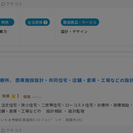
クチコミ
特色
会社規模
取扱商品・サービス
案力
設計・デザイン
療所、 医療施設設計・共同住宅・店舗・倉庫・工場などの設
1
実績
-----
価格
・注文住宅・狭小住宅・二世帯住宅・ローコスト住宅・診療所・医療施設
店舗・倉庫・工場などの 設計相談 ・ 設計監理
いたま市緑区東浦和3-32-7メソ゛ント゛尾間木202
クチコミ