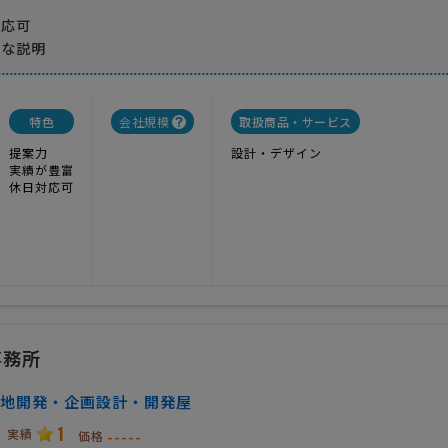
対応可
寧な説明
特色
会社規模
取扱商品・サービス
提案力
設計・デザイン
実績が豊富
休日対応可
事務所
地開発・企画設計・開発屋
1
実績
-----
価格