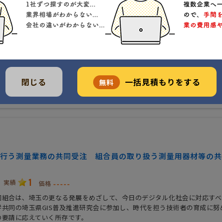
いたま市浦和区常盤９-５-８
クチコミ
業務
特色
会社規模
取扱商品・サービス
ルタント
技術力
設計・デザイン
閉じる
一括見積もりをする
無料
行う測量業務の共同受注 組合員の取り扱う測量用器材等の共
1
実績
-----
価格
同組合は、埼玉の更なる発展をめざして、今日のデジタル化社会に対応すべ
学共同の埼玉県GIS普及推進研究会に参加し、時代を担う技術者の育成に努
の要請に応えていく所存です。