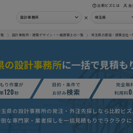
比較ビズとは
会
×
設計事務所
埼玉県
一覧
設計事務所・建築デザイン・一級建築士の一覧
埼玉県の建設・建築会社一
県の設計事務所
に一括で見積も
もり作業が
目的・条件で
完全無
120
検索
0
ン・設計の見積り
単
秒
100万円まで
お好み
埼玉県
利用料
デザイン・設計の見積り
予算上限なし
埼玉県
埼玉県の設計事務所の発注・外注先探しなら比較ビズ
5万円まで
埼玉県
面倒な専門家・業者探しを一括見積もりでラクラクに
設デザイン・設計の見積り
30万円まで
埼玉県