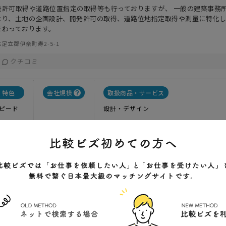
発許可取得や道路位置指定の取得等も行っておりますが、 一般の建築事務
なり、土地の企画設計、開発許可の取得、道路位地指定取得や測量に特化
まわっております。
足立郡伊奈町寿2-5-1
クチコミ
特色
会社規模
取扱商品・サービス
ピード
設計・デザイン
設コンサルタント 補償コンサルタント 土地家屋調査
1
実績
-----
価格
設コンサルタント 補償コンサルタント 土地家屋調査