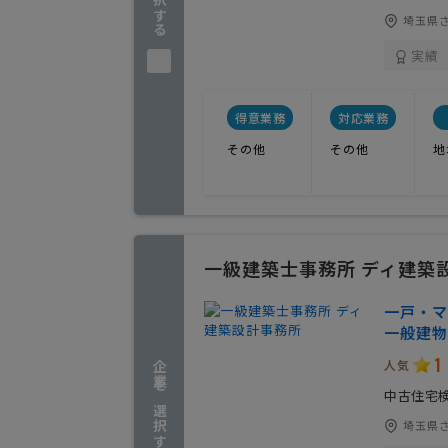
埼玉県さ
実績
得意業務
対応業務
その他
その他
地
一級建築士事務所 ディ建築
一戸・
一般建物
1
人気
企業を選択する
中古住宅
埼玉県さ