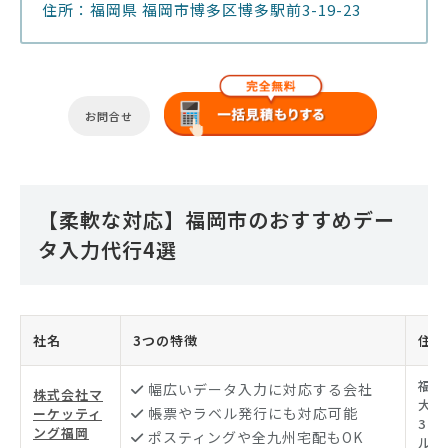
住所：福岡県 福岡市博多区博多駅前3-19-23
お問合せ
【柔軟な対応】福岡市のおすすめデー
タ入力代行4選
社名
3つの特徴
住所
福岡
幅広いデータ入力に対応する会社
株式会社マ
大楠3
帳票やラベル発行にも対応可能
ーケッティ
3 
ング福岡
ポスティングや全九州宅配もOK
ル