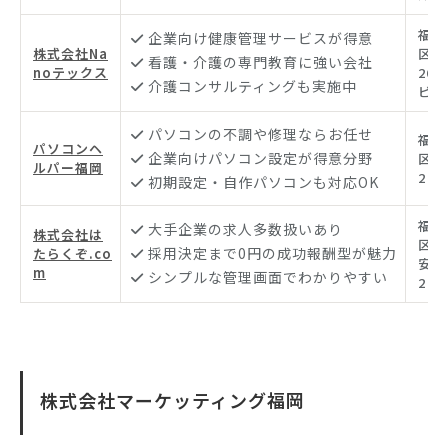
福岡
企業向け健康管理サービスが得意
株式会社Na
区赤坂
看護・介護の専門教育に強い会社
noテックス
26 
介護コンサルティングも実施中
ビル
パソコンの不調や修理ならお任せ
福岡
パソコンヘ
企業向けパソコン設定が得意分野
区東光
ルパー福岡
2
初期設定・自作パソコンも対応OK
福岡
大手企業の求人多数扱いあり
株式会社は
区薬院
採用決定まで0円の成功報酬型が魅力
たらくぞ.co
安部
m
シンプルな管理画面でわかりやすい
2
株式会社マーケッティング福岡