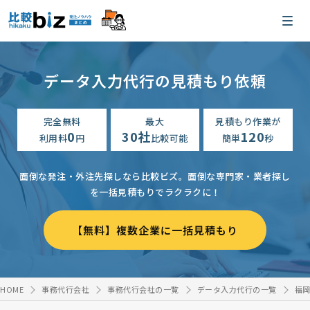
データ入力代行の見積もり依頼
完全無料
最大
見積もり作業が
0
30社
120
利用料
円
比較可能
簡単
秒
面倒な発注・外注先探しなら比較ビズ。
面倒な専門家・業者探し
を一括見積もりでラクラクに！
【無料】複数企業に一括見積もり
HOME
事務代行会社
事務代行会社の一覧
データ入力代行の一覧
福