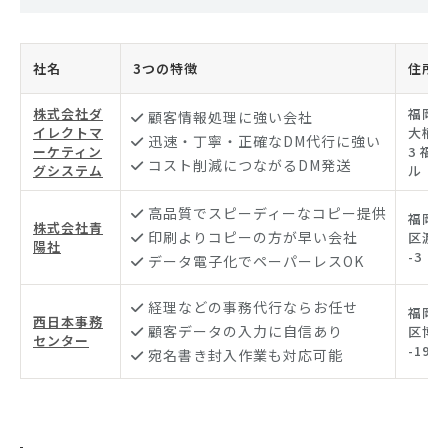
社名
3つの特徴
住所
株式会社ダ
福岡
顧客情報処理に強い会社
イレクトマ
大楠3-
迅速・丁寧・正確なDM代行に強い
ーケティン
3 福
コスト削減につながるDM発送
グシステム
ル
高品質でスピーディーなコピー提供
福岡
株式会社青
印刷よりコピーの方が早い会社
区渡辺
陽社
-3
データ電子化でペーパーレスOK
経理などの事務代行ならお任せ
福岡
西日本事務
顧客データの入力に自信あり
区博多
センター
-19-2
宛名書き封入作業も対応可能