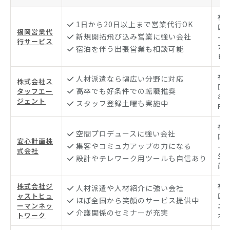
福
1日から20日以上まで営業代行OK
区
福岡営業代
新規開拓飛び込み営業に強い会社
-1
行サービス
カ
宿泊を伴う出張営業も相談可能
ビ
福
人材派遣なら幅広い分野に対応
株式会社ス
区天
高卒でも好条件での転職推奨
タッフエー
8 
ジェント
スタッフ登録土曜も実施中
F
福
空間プロデュースに強い会社
区
安心計画株
集客やコミュ力アップの力になる
-2
式会社
生
設計やテレワーク用ツールも自信あり
前ビ
株式会社ジ
福
人材派遣や人材紹介に強い会社
ャストヒュ
区天
ほぼ全国から笑顔のサービス提供中
ーマンネッ
エ
介護関係のセミナーが充実
トワーク
オフ