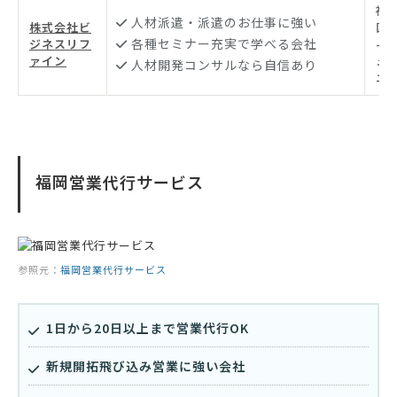
福
人材派遣・派遣のお仕事に強い
株式会社ビ
区渡
各種セミナー充実で学べる会社
ジネスリフ
-2
ァイン
ュ
人材開発コンサルなら自信あり
ニ博
福岡営業代行サービス
参照元：
福岡営業代行サービス
1日から20日以上まで営業代行OK
新規開拓飛び込み営業に強い会社