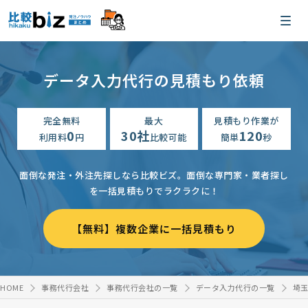
データ入力代行の見積もり依頼
完全無料
最大
見積もり作業が
0
30社
120
利用料
円
比較可能
簡単
秒
面倒な発注・外注先探しなら比較ビズ。
面倒な専門家・業者探し
を一括見積もりでラクラクに！
【無料】複数企業に一括見積もり
HOME
事務代行会社
事務代行会社の一覧
データ入力代行の一覧
埼