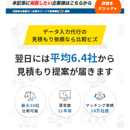
データ入力代行の
見積もり依頼なら比較ビズ
平均6.4社
翌日には
から
見積もり提案が届きます
最大30社
運営歴
マッチング実績
21
年目
18
万社超
比較可能