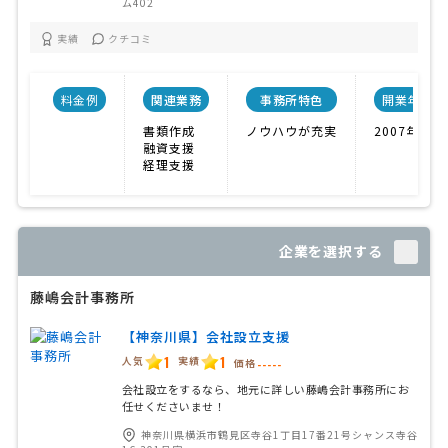
ム402
実績
クチコミ
料金例
関連業務
事務所特色
開業年
書類作成
ノウハウが充実
2007年
融資支援
経理支援
企業を選択する
藤嶋会計事務所
【神奈川県】会社設立支援
1
1
人気
実績
価格
-----
会社設立をするなら、地元に詳しい藤嶋会計事務所にお
任せくださいませ！
神奈川県横浜市鶴見区寺谷1丁目17番21号シャンス寺谷