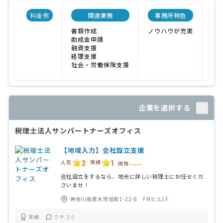
料金例
関連業務
事務所特色
開
書類作成
ノウハウが充実
20
助成金申請
融資支援
経理支援
社会・労働保険支援
企業を選択する
税理士法人サンパートナーズオフィス
【地域入力】会社設立支援
2
1
人気
実績
価格
-----
会社設立をするなら、地元に詳しい税理士にお任せくだ
さいませ！
神奈川県厚木市旭町1-22-8 FMビル1F
実績
クチコミ