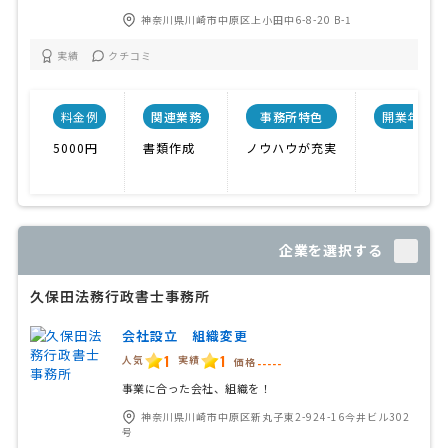
神奈川県川崎市中原区上小田中6-8-20 B-1
実績
クチコミ
料金例
関連業務
事務所特色
開業年
5000円
書類作成
ノウハウが充実
企業を選択する
久保田法務行政書士事務所
会社設立 組織変更
1
1
人気
実績
価格
-----
事業に合った会社、組織を！
神奈川県川崎市中原区新丸子東2-924-16今井ビル302
号