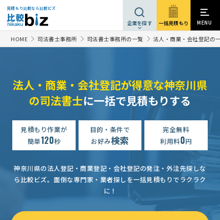
見積もり比較なら比較ビズ
MENU
一括見積もり
企業を探す
HOME
司法書士事務所
司法書士事務所の一覧
法人・商業・会社登記の
法人・商業・会社登記が得意な神奈川県
の司法書士
に一括で見積もりする
商業・法人登記の見積もり依頼
30万円まで
神奈川県
見積もり作業が
目的・条件で
完全無料
商業・法人登記の見積もり依頼
120
検索
0
7万円まで
神奈川県
簡単
秒
お好み
利用料
円
商業・法人登記の見積もり依頼
予算上限なし
神奈川県
神奈川県の法人登記・商業登記・会社登記の発注・外注先探しな
商業・法人登記の見積もり依頼
15万円まで
神奈川県
ら比較ビズ。
面倒な専門家・業者探しを一括見積もりでラクラク
に！
商業・法人登記の見積もり依頼
予算上限なし
神奈川県
商業・法人登記の見積もり依頼
7万円まで
神奈川県