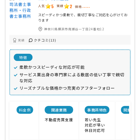
5
2
人気
実績
価格
-----
スピーディかつ柔軟で、親切丁寧なご対応を心がけてお
ります
神奈川県横浜市南瀬谷一丁目24番地12
クチコミ(13)
実績
特徴
柔軟かつスピーディな対応が可能
サービス業出身の専門家による敷居の低い丁寧で親切
な対応
リーズナブルな価格かつ充実のアフターフォロー
料金例
関連業務
事務所特色
開業年
不動産売買支援
若い先生
対応が早い
休日対応可