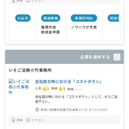
実績
クチコミ
料金例
関連業務
事務所特色
開業年
書類作成
ノウハウが充実
助成金申請
企業を選択する
いそご法務小竹事務所
会社設立時における「コストダウン」
1
1
人気
実績
価格
-----
会社設立時における「コストダウン」として、ぜひご活
用下さい。
神奈川県横浜市磯子区東町15-32 モンビル503
実績
クチコミ