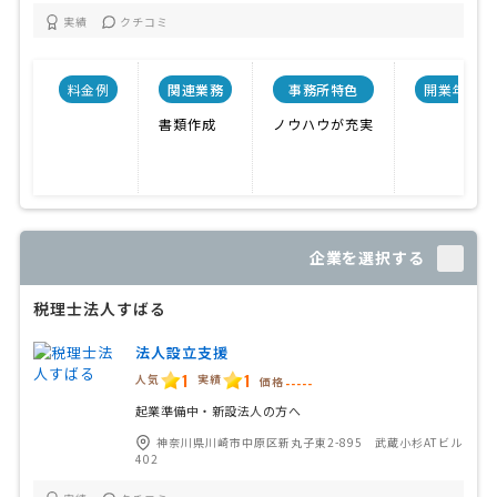
実績
クチコミ
料金例
関連業務
事務所特色
開業年
書類作成
ノウハウが充実
企業を選択する
税理士法人すばる
法人設立支援
1
1
人気
実績
価格
-----
起業準備中・新設法人の方へ
神奈川県川崎市中原区新丸子東2-895 武蔵小杉ATビル
402