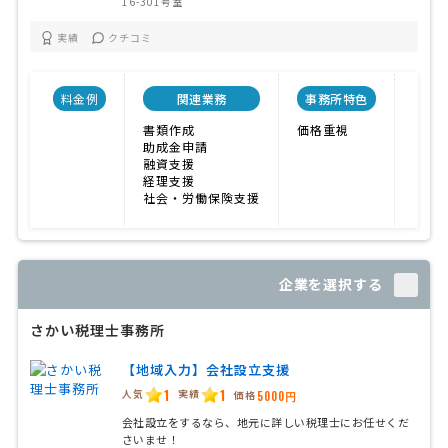
16-301号室
実績
クチコミ
料金例
関連業務
事務所特色
開業
書類作成
価格重視
201
助成金申請
融資支援
経理支援
社会・労働保険支援
企業を選択する
さかい税理士事務所
【地域入力】会社設立支援
1
1
人気
実績
価格
5000円
会社設立をするなら、地元に詳しい税理士にお任せくだ
さいませ！