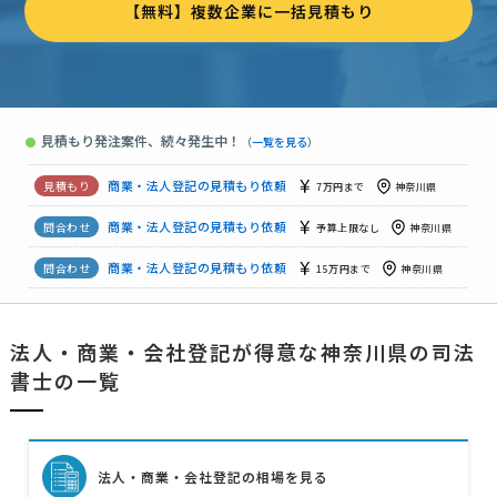
【無料】複数企業に一括見積もり
商業・法人登記の見積もり依頼
相談して決めたい
神奈川県
商業・法人登記の見積もり依頼
相談して決めたい
神奈川県
商業・法人登記の見積もり依頼
予算上限なし
神奈川県
【決算月変更、合併登記、議事録等の資料作成作業】の見積もり依頼
見積もり発注案件、続々発生中！
●
（
一覧を見る
）
商業・法人登記の見積もり依頼
30万円まで
神奈川県
商業・法人登記の見積もり依頼
7万円まで
神奈川県
商業・法人登記の見積もり依頼
予算上限なし
神奈川県
商業・法人登記の見積もり依頼
15万円まで
神奈川県
商業・法人登記の見積もり依頼
法人・商業・会社登記が得意な神奈川県の司法
予算上限なし
神奈川県
書士の一覧
商業・法人登記の見積もり依頼
7万円まで
神奈川県
法人・商業・会社登記の相場を見る