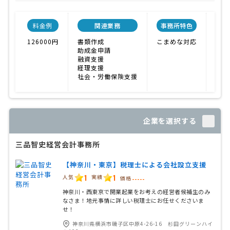
料金例
関連業務
事務所特色
開
126000円
書類作成
こまめな対応
201
助成金申請
融資支援
経理支援
社会・労働保険支援
企業を選択する
三品智史経営会計事務所
【神奈川・東京】税理士による会社設立支援
1
1
人気
実績
価格
-----
神奈川・西東京で開業起業をお考えの経営者候補生のみ
なさま！地元事情に詳しい税理士にお任せくださいま
せ！
神奈川県横浜市磯子区中原4-26-16 杉田グリーンハイ