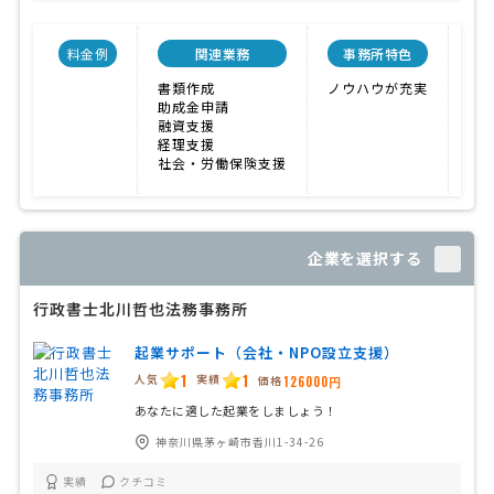
料金例
関連業務
事務所特色
開
書類作成
ノウハウが充実
19
助成金申請
融資支援
経理支援
社会・労働保険支援
企業を選択する
行政書士北川哲也法務事務所
起業サポート（会社・NPO設立支援）
1
1
人気
実績
価格
126000円
あなたに適した起業をしましょう！
神奈川県茅ヶ崎市香川1-34-26
実績
クチコミ