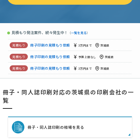
冊子印刷の見積もり依頼
1万円まで
茨城県
【50ページ150部B5部誌印刷】の見積もり依頼
3万円まで
茨
見積もり発注案件、続々発生中！
●
（
一覧を見る
）
冊子印刷の見積もり依頼
予算上限なし
茨城県
冊子印刷の見積もり依頼
3万円まで
茨城県
冊子印刷の見積もり依頼
予算上限なし
茨城県
冊子印刷の見積もり依頼
3万円まで
茨城県
【東京・神奈川・茨城の業者限定】冊子印刷の見積もり依頼
5
冊子・同人誌印刷対応の茨城県の印刷会社の一
【写真やグラフィックなどの画像が多め】冊子印刷の見積もり依頼
覧
冊子・同人誌印刷の相場を見る