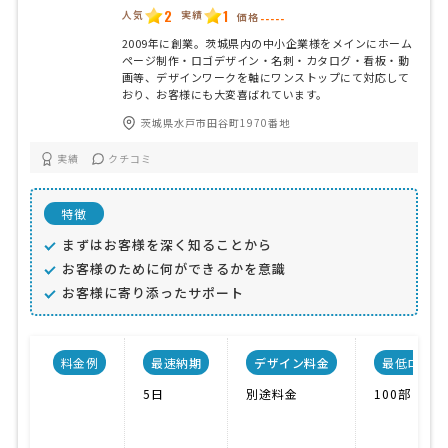
2
1
人気
実績
価格
-----
2009年に創業。茨城県内の中小企業様をメインにホーム
ページ制作・ロゴデザイン・名刺・カタログ・看板・動
画等、デザインワークを軸にワンストップにて対応して
おり、お客様にも大変喜ばれています。
茨城県水戸市田谷町1970番地
実績
クチコミ
特徴
まずはお客様を深く知ることから
お客様のために何ができるかを意識
お客様に寄り添ったサポート
料金例
最速納期
デザイン料金
最低ロット
5日
別途料金
100部