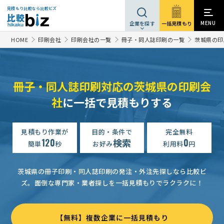
見積もり比較なら比較ビズ
MENU
一括見積もり
企業を探す
HOME
印刷会社
印刷会社の一覧
冊子・同人誌印刷の一覧
茨城県の印
冊子・同人誌印刷対応の茨城県の印刷会
冊子印刷の見積もり依頼
予算上限なし
茨城県
社
に一括で見積もりする
冊子印刷の見積もり依頼
3万円まで
茨城県
冊子印刷の見積もり依頼
見積もり作業が
目的・条件で
予算上限なし
完全無料
茨城県
120
検索
0
簡単
秒
お好み
利用料
円
冊子印刷の見積もり依頼
3万円まで
茨城県
【東京・神奈川・茨城の業者限定】冊子印刷の見積もり依頼
5
茨城県の冊子印刷・同人誌印刷の発注・外注先探しなら比較ビ
ズ。
面倒な専門家・業者探しを一括見積もりでラクラクに！
【写真やグラフィックなどの画像が多め】冊子印刷の見積もり依頼
冊子印刷の見積もり依頼
予算上限なし
茨城県
【無料】複数企業に一括見積もり
冊子印刷の見積もり依頼
予算上限なし
茨城県