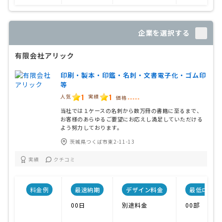
企業を選択する
有限会社アリック
印刷・製本・印鑑・名刺・文書電子化・ゴム印
等
1
1
人気
実績
価格
-----
当社では１ケースの名刺から数万冊の書籍に至るまで、
お客様のあらゆるご要望にお応えし満足していただける
よう努力しております。
茨城県つくば市東2-11-13
実績
クチコミ
料金例
最速納期
デザイン料金
最低ロット
00日
別途料金
00部