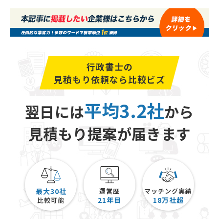
行政書士の
見積もり依頼なら比較ビズ
平均3.2社
翌日には
から
見積もり提案が届きます
最大30社
運営歴
マッチング実績
21
年目
18
万社超
比較可能