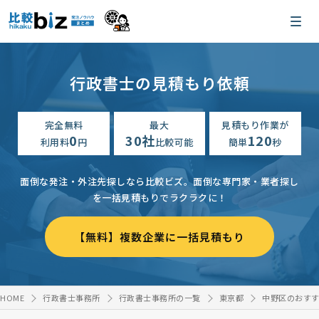
行政書士の見積もり依頼
完全無料
最大
見積もり作業が
0
30社
120
利用料
円
比較可能
簡単
秒
面倒な発注・外注先探しなら比較ビズ。
面倒な専門家・業者探し
を一括見積もりでラクラクに！
【無料】複数企業に一括見積もり
HOME
行政書士事務所
行政書士事務所の一覧
東京都
中野区のおすす