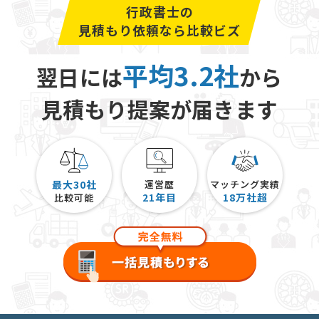
行政書士の
見積もり依頼なら比較ビズ
平均3.2社
翌日には
から
見積もり提案が届きます
最大30社
運営歴
マッチング実績
21
年目
18
万社超
比較可能