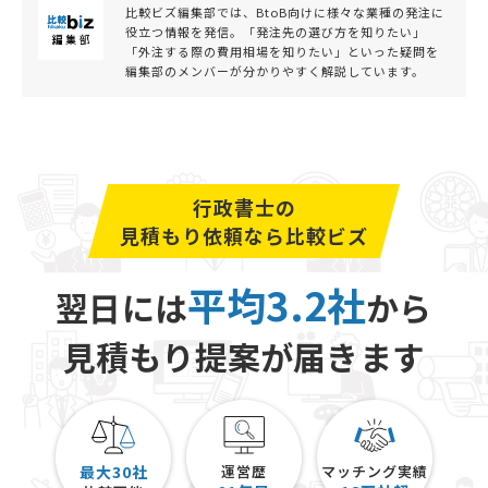
比較ビズ編集部では、BtoB向けに様々な業種の発注に
役立つ情報を発信。「発注先の選び方を知りたい」
「外注する際の費用相場を知りたい」といった疑問を
編集部のメンバーが分かりやすく解説しています。
行政書士の
見積もり依頼なら比較ビズ
平均3.2社
翌日には
から
見積もり提案が届きます
最大30社
運営歴
マッチング実績