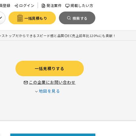
員登録
ログイン
発注案件
掲載したい方
一括見積もり
検索する
ンストップだからできるスピード感と品質◎EC売上前年比120%にも貢献！
一括見積りする
この企業にお問い合わせ
地図を見る