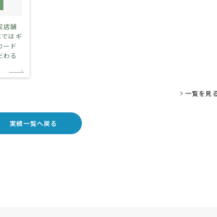
情報非公開
実店舗
Cではギ
カード
だわる
一覧を見
実績一覧へ戻る