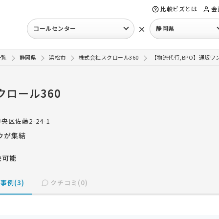
比較ビズとは
会
×
コールセンター
静岡県
一覧
静岡県
浜松市
株式会社スクロール360
【物流代行,BPO】通販ワ
クロール360
央区佐藤2-24-1
ウが集結
決可能
事例(3)
クチコミ(0)