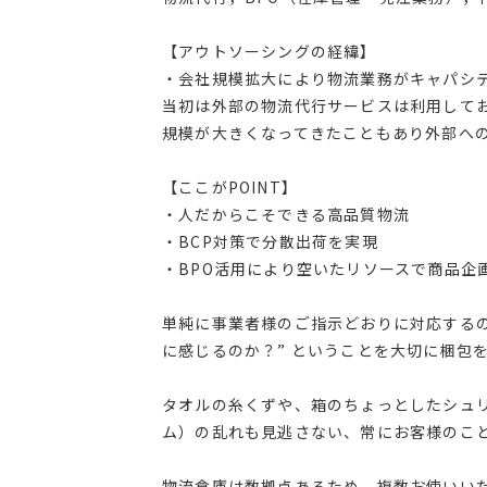
【アウトソーシングの経緯】
・会社規模拡大により物流業務がキャパシ
当初は外部の物流代行サービスは利用して
規模が大きくなってきたこともあり外部へ
【ここがPOINT】
・人だからこそできる高品質物流
・BCP対策で分散出荷を実現
・BPO活用により空いたリソースで商品企
単純に事業者様のご指示どおりに対応する
に感じるのか？” ということを大切に梱包
タオルの糸くずや、箱のちょっとしたシュ
ム）の乱れも見逃さない、常にお客様のこと
物流倉庫は数拠点あるため、複数お使いいた