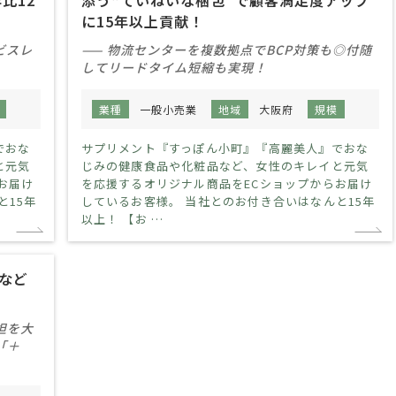
比12
添う“ていねいな梱包”で顧客満足度アップ
に15年以上貢献！
ビスレ
—— 物流センターを複数拠点でBCP対策も◎付随
してリードタイム短縮も実現！
情報非公開
業種
一般小売業
地域
大阪府
規模
情報非
でおな
サプリメント『すっぽん小町』『高麗美人』でおな
と元気
じみの健康食品や化粧品など、女性のキレイと元気
お届け
を応援するオリジナル商品をECショップからお届け
と15年
しているお客様。 当社とのお付き合いはなんと15年
以上！ 【お …
など
担を大
「＋