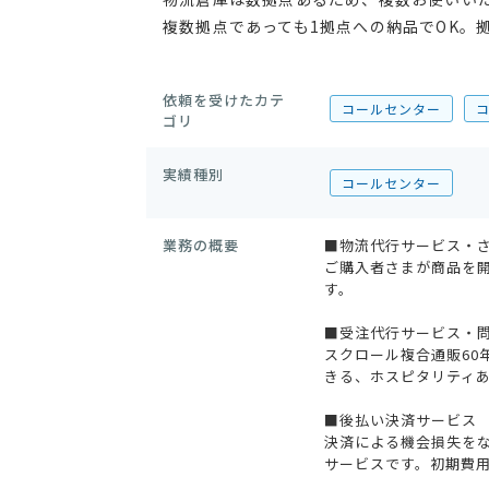
複数拠点であっても1拠点への納品でOK。
依頼を受けたカテ
コールセンター
ゴリ
実績種別
コールセンター
業務の概要
■物流代行サービス・
ご購入者さまが商品を開
す。
■受注代行サービス・
スクロール複合通販60
きる、ホスピタリティ
■後払い決済サービス
決済による機会損失をな
サービスです。初期費用