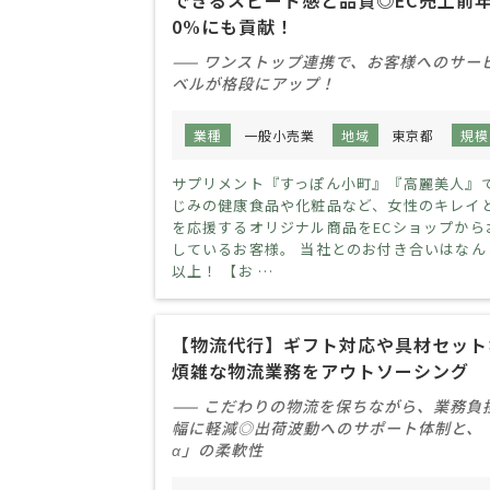
できるスピード感と品質◎EC売上前年
0%にも貢献！
—— ワンストップ連携で、お客様へのサー
ベルが格段にアップ！
業種
一般小売業
地域
東京都
規模
サプリメント『すっぽん小町』『高麗美人』
じみの健康食品や化粧品など、女性のキレイ
を応援するオリジナル商品をECショップから
しているお客様。 当社とのお付き合いはなん
以上！ 【お …
【物流代行】ギフト対応や具材セット
煩雑な物流業務をアウトソーシング
—— こだわりの物流を保ちながら、業務負
幅に軽減◎出荷波動へのサポート体制と、
α」の柔軟性