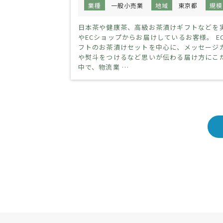
業種
一般小売業
地域
東京都
規模
日本茶や健康茶、高級お茶漬けギフトなどを
やECショップからお届けしているお客様。 E
フトのお茶漬けセットを中心に、メッセージ
や熨斗をつけるなど思いが伝わる届け方にこ
中で、物流業 …