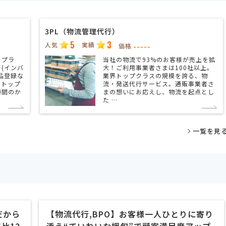
3PL（物流管理代行）
5
3
人気
実績
-----
価格
るプラ
当社の物流で93%のお客様が売上を拡
(インバ
大！ご利用事業者さまは100社以上。
品登録な
業界トップクラスの規模を誇る、物
ストップ
流・発送代行サービス。通販事業者さ
時間のか
まの想いにお応えし、物流を起点とし
た …
一覧を見
だから
【物流代行,BPO】お客様一人ひとりに寄り