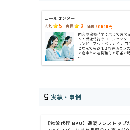
コールセンター
5
3
人気
実績
30000円
価格
内容や稼働時間に応じて選べ
ン！受注代行やコールセンター
ウンド・アウトバウンド)、商
どなんでもお任せ◎通販ワン
で倉庫との連携強化で煩雑で
…
実績・事例
【物流代行,BPO】通販ワンストップ