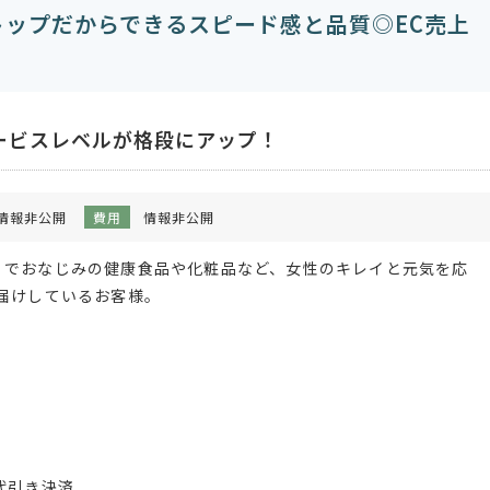
トップだからできるスピード感と品質◎EC売上
ービスレベルが格段にアップ！
情報非公開
費用
情報非公開
』でおなじみの健康食品や化粧品など、女性のキレイと元気を応
届けしているお客様。
代引き決済