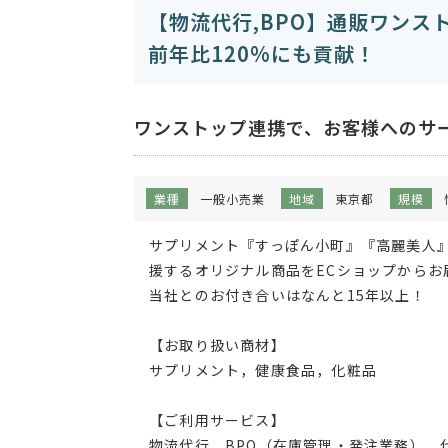
【物流代行,BPO】通販ワンス
前年比120%にも貢献！
ワンストップ連携で、お客様へのサ
業種
一般小売業
地域
東京都
規模
サプリメント『すっぽん小町』『高麗美人
援するオリジナル商品をECショップからお
当社とのお付き合いはなんと15年以上！
【お取り扱い商材】
サプリメント，健康食品，化粧品
【ご利用サービス】
物流代行，BPO（在庫管理・発注業務），