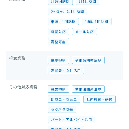
月数回訪問
月1回訪問
2〜3ヶ月に1回訪問
半年に1回訪問
1年に1回訪問
電話対応
メール対応
調整可能
得意業務
就業規則
労働法関連法規
高齢者・女性活用
その他対応業務
就業規則
労働法関連法規
助成金・奨励金
社内教育・研修
セクハラ問題
パート・アルバイト活用