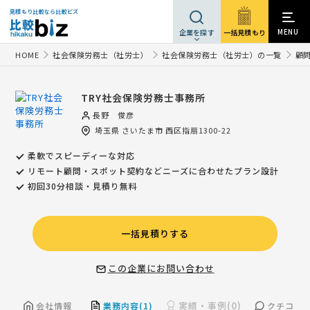
見積もり比較なら比較ビズ
MENU
一括見積もり
企業を探す
HOME
社会保険労務士（社労士）
社会保険労務士（社労士）の一覧
顧
TRY社会保険労務士事務所
長野 俊彦
埼玉県
さいたま市
西区指扇1300-22
柔軟でスピーディーな対応
リモート顧問・スポット契約などニーズに合わせたプラン設計
初回30分相談・見積り無料
一括見積りする
この企業にお問い合わせ
実績・事例(0)
会社情報
業務内容(1)
クチコミ(