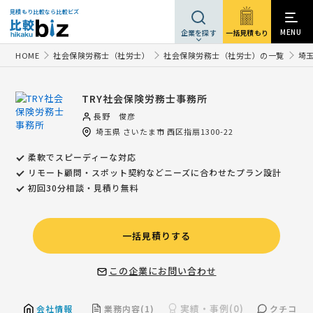
見積もり比較なら比較ビズ
MENU
一括見積もり
企業を探す
HOME
社会保険労務士（社労士）
社会保険労務士（社労士）の一覧
埼
TRY社会保険労務士事務所
長野 俊彦
埼玉県
さいたま市
西区指扇1300-22
柔軟でスピーディーな対応
リモート顧問・スポット契約などニーズに合わせたプラン設計
初回30分相談・見積り無料
一括見積りする
この企業にお問い合わせ
実績・事例(0)
会社情報
業務内容(1)
クチコミ(