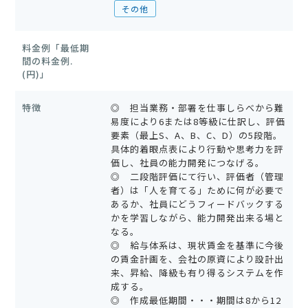
その他
料金例「最低期
間の料金例.
(円)」
特徴
◎ 担当業務・部署を仕事しらべから難
易度により6または8等級に仕訳し、評価
要素（最上S、A、B、C、D）の5段階。
具体的着眼点表により行動や思考力を評
価し、社員の能力開発につなげる。
◎ 二段階評価にて行い、評価者（管理
者）は「人を育てる」ために何が必要で
あるか、社員にどうフィードバックする
かを学習しながら、能力開発出来る場と
なる。
◎ 給与体系は、現状賃金を基準に今後
の賃金計画を、会社の原資により設計出
来、昇給、降級も有り得るシステムを作
成する。
◎ 作成最低期間・・・期間は8から12