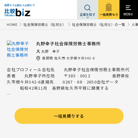
見積もり比較なら比較ビズ
MENU
一括見積もり
企業を探す
HOME
社会保険労務士（社労士）
社会保険労務士（社労士）の一覧
人
丸野幸子社会保険労務士事務所
丸野 幸子
長野県
佐久市
大字根々井342-6
会社プロフィール会社名 丸野幸子社会保険労務士事務所代
表者 丸野幸子所在地 〒385‐0012 長野県佐
久市根々井342-6連絡先 0267‐68‐2650会社データ
昭和42年11月 長野県佐久市平賀に開業する
…
一括見積りする