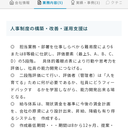
クチコミ(
会社情報
業務内容(5)
実績・事例(3)
人事制度の構築・改善・運用支援は
◎ 担当業務・部署を仕事しらべから難易度により6
または8等級に仕訳し、評価要素（最上S、A、B、C、
D）の5段階。 具体的着眼点表により行動や思考力を
評価し、社員の能力開発につなげる。
◎ 二段階評価にて行い、評価者（管理者）は「人を
育てる」ために何が必要であるか、社員にどうフィー
ドバックす るかを学習しながら、能力開発出来る場
となる。
◎ 給与体系は、現状賃金を基準に今後の賃金計画
を、会社の原資により設計出来、昇給、降級も有り得
るシステムを 作成する。
◎ 作成最低期間・・・期間は8から12ヶ月、提案・