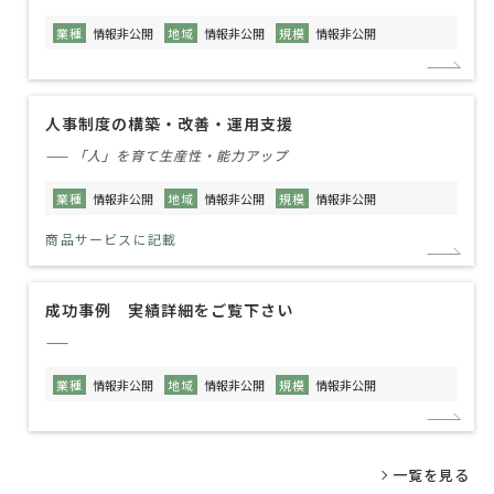
業種
情報非公開
地域
情報非公開
規模
情報非公開
人事制度の構築・改善・運用支援
—— 「人」を育て生産性・能力アップ
業種
情報非公開
地域
情報非公開
規模
情報非公開
商品サービスに記載
成功事例 実績詳細をご覧下さい
——
業種
情報非公開
地域
情報非公開
規模
情報非公開
一覧を見る