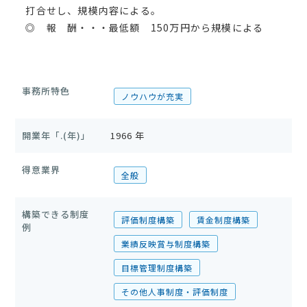
打合せし、規模内容による。
◎ 報 酬・・・最低額 150万円から規模による
事務所特色
ノウハウが充実
開業年「.(年)」
1966 年
得意業界
全般
構築できる制度
評価制度構築
賃金制度構築
例
業績反映賞与制度構築
目標管理制度構築
その他人事制度・評価制度