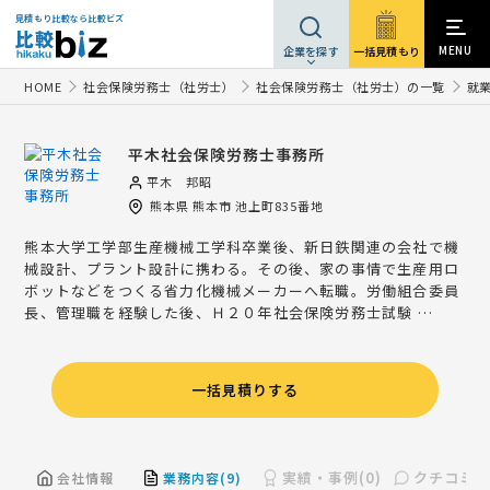
見積もり比較なら比較ビズ
MENU
一括見積もり
企業を探す
HOME
社会保険労務士（社労士）
社会保険労務士（社労士）の一覧
就
平木社会保険労務士事務所
平木 邦昭
熊本県
熊本市
池上町835番地
熊本大学工学部生産機械工学科卒業後、新日鉄関連の会社で機
械設計、プラント設計に携わる。その後、家の事情で生産用ロ
ボットなどをつくる省力化機械メーカーへ転職。労働組合委員
長、管理職を経験した後、Ｈ２０年社会保険労務士試験 …
一括見積りする
実績・事例(0)
クチコミ(0
会社情報
業務内容(9)