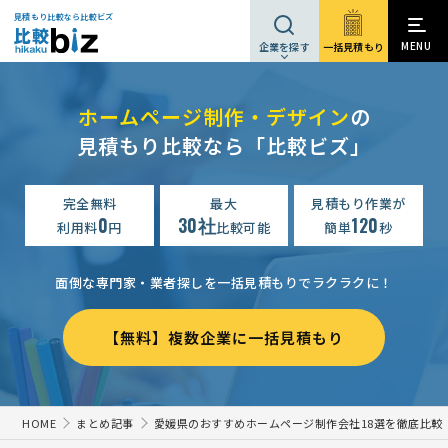
見積もり比較なら比較ビズ
MENU
一括見積もり
企業を探す
ホームページ制作・デザイン
の
見積もり比較なら「比較ビズ」
完全無料
最大
見積もり作業が
0
30社
120
利用料
円
比較可能
簡単
秒
面倒な専門家・業者探しを一括見積もりでラクラクに！
【無料】複数企業に一括見積もり
HOME
まとめ記事
愛媛県のおすすめホームページ制作会社18選を徹底比較