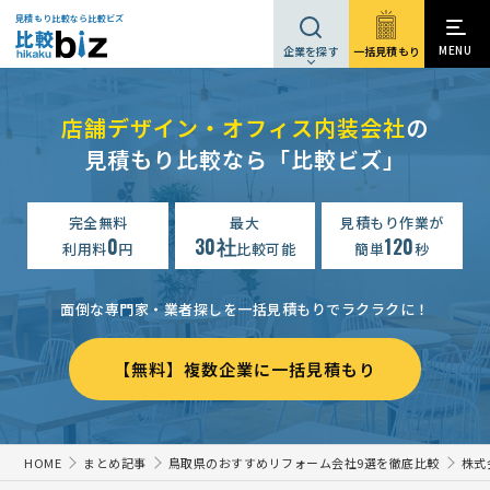
見積もり比較なら比較ビズ
MENU
一括見積もり
企業を探す
店舗デザイン・オフィス内装会社
の
見積もり比較なら「比較ビズ」
完全無料
最大
見積もり作業が
0
30社
120
利用料
円
比較可能
簡単
秒
面倒な専門家・業者探しを一括見積もりでラクラクに！
【無料】複数企業に一括見積もり
HOME
まとめ記事
鳥取県のおすすめリフォーム会社9選を徹底比較
株式